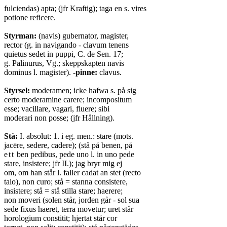
fulciendas) apta; (jfr Kraftig); taga en s. vires
potione reficere.
Styrman:
(navis) gubernator, magister,
rector (g. in navigando - clavum tenens
quietus sedet in puppi, C. de Sen. 17;
g. Palinurus, Vg.; skeppskapten navis
dominus l. magister).
-pinne:
clavus.
Styrsel:
moderamen; icke hafwa s. på sig
certo moderamine carere; incompositum
esse; vacillare, vagari, fluere; sibi
moderari non posse; (jfr Hållning).
Stå:
I. absolut: 1. i eg. men.: stare (mots.
jacēre, sedere, cadere); (stå på benen, på
ett
ben pedibus, pede uno l. in uno pede
stare, insistere; jfr II.); jag bryr mig ej
om, om han står l. faller cadat an stet (recto
talo), non curo; stå = stanna consistere,
insistere; stå = stå stilla stare; haerere;
non moveri (solen står, jorden går - sol sua
sede fixus haeret, terra movetur; uret står
horologium constitit; hjertat står cor