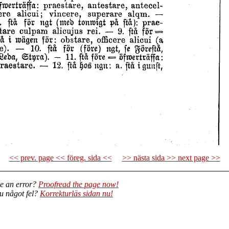
<< prev. page << föreg. sida <<
>> nästa sida >> next page >>
e an error?
Proofread the page now!
du något fel?
Korrekturläs sidan nu!