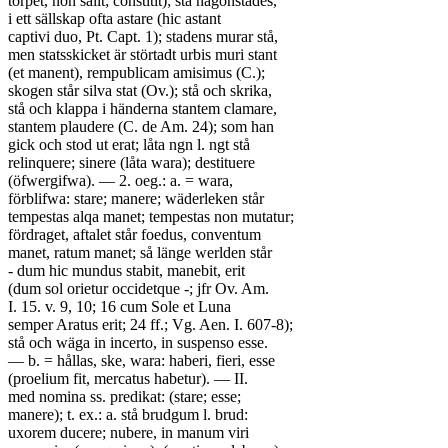
torpet, non salit; constitit); stå någonstädes,
i ett sällskap ofta astare (hic astant
captivi duo, Pt. Capt. 1); stadens murar stå,
men statsskicket är störtadt urbis muri stant
(et manent), rempublicam amisimus (C.);
skogen står silva stat (Ov.); stå och skrika,
stå och klappa i händerna stantem clamare,
stantem plaudere (C. de Am. 24); som han
gick och stod ut erat; låta ngn l. ngt stå
relinquere; sinere (låta wara); destituere
(öfwergifwa). — 2. oeg.: a. = wara,
förblifwa: stare; manere; wäderleken står
tempestas alqa manet; tempestas non mutatur;
fördraget, aftalet står foedus, conventum
manet, ratum manet; så länge werlden står
- dum hic mundus stabit, manebit, erit
(dum sol orietur occidetque -; jfr Ov. Am.
I. 15. v. 9, 10; 16 cum Sole et Luna
semper Aratus erit; 24 ff.; Vg. Aen. I. 607-8);
stå och wäga in incerto, in suspenso esse.
— b. = hållas, ske, wara: haberi, fieri, esse
(proelium fit, mercatus habetur). — II.
med nomina ss. predikat: (stare; esse;
manere); t. ex.: a. stå brudgum l. brud:
uxorem ducere; nubere, in manum viri