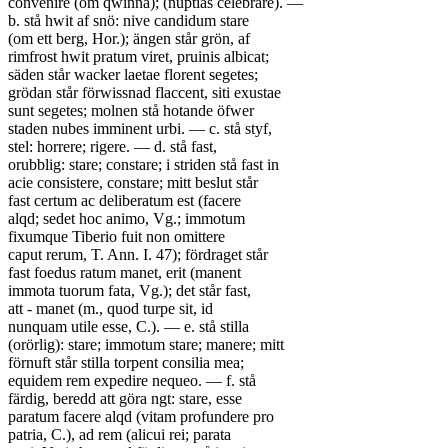
convenire (om qwinna); (nuptias celebrare). —
b. stå hwit af snö: nive candidum stare
(om ett berg, Hor.); ängen står grön, af
rimfrost hwit pratum viret, pruinis albicat;
säden står wacker laetae florent segetes;
grödan står förwissnad flaccent, siti exustae
sunt segetes; molnen stå hotande öfwer
staden nubes imminent urbi. — c. stå styf,
stel: horrere; rigere. — d. stå fast,
orubblig: stare; constare; i striden stå fast in
acie consistere, constare; mitt beslut står
fast certum ac deliberatum est (facere
alqd; sedet hoc animo, Vg.; immotum
fixumque Tiberio fuit non omittere
caput rerum, T. Ann. I. 47); fördraget står
fast foedus ratum manet, erit (manent
immota tuorum fata, Vg.); det står fast,
att - manet (m., quod turpe sit, id
nunquam utile esse, C.). — e. stå stilla
(orörlig): stare; immotum stare; manere; mitt
förnuft står stilla torpent consilia mea;
equidem rem expedire nequeo. — f. stå
färdig, beredd att göra ngt: stare, esse
paratum facere alqd (vitam profundere pro
patria, C.), ad rem (alicui rei; parata