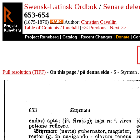
Swensk-Latinsk Ordbok
/
Senare del
653-654
(1875-1876)
Author:
Christian Cavallin
Table of Contents / Innehåll
|
<< Previous
|
Next >>
Project Runeberg
|
Catalog
|
Recent Changes
|
Donate
|
Co
Full resolution (TIFF)
-
On this page / på denna sida
- S - Styrman ..