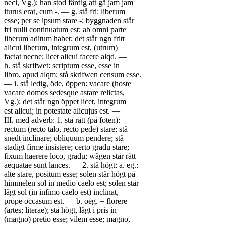
neci, Vg.); han stod färdig att gå jam jam
iturus erat, cum -. — g. stå fri: liberum
esse; per se ipsum stare -; byggnaden står
fri nulli continuatum est; ab omni parte
liberum aditum habet; det står ngn fritt
alicui liberum, integrum est, (utrum)
faciat necne; licet alicui facere alqd. —
h. stå skrifwet: scriptum esse, esse in
libro, apud alqm; stå skrifwen censum esse.
— i. stå ledig, öde, öppen: vacare (hoste
vacare domos sedesque astare relictas,
Vg.); det står ngn öppet licet, integrum
est alicui; in potestate alicujus est. —
III. med adverb: 1. stå rätt (på foten):
rectum (recto talo, recto pede) stare; stå
snedt inclinare; obliquum pendēre; stå
stadigt firme insistere; certo gradu stare;
fixum haerere loco, gradu; wågen står rätt
aequatae sunt lances. — 2. stå högt: a. eg.:
alte stare, positum esse; solen står högt på
himmelen sol in medio caelo est; solen står
lågt sol (in infimo caelo est) inclinat,
prope occasum est. — b. oeg. = florere
(artes; literae); stå högt, lågt i pris in
(magno) pretio esse; vilem esse; magno,