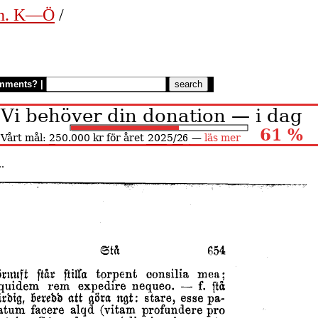
en. K—Ö
/
mments?
|
.