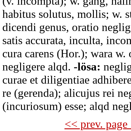
(v. incompta); w. gång, håll
habitus solutus, mollis; w. st
dicendi genus, oratio negli
satis accurata, inculta, inco
cura carens (Hor.); wara w.
negligere alqd.
-lösa:
neglig
curae et diligentiae adhiber
re (gerenda); alicujus rei n
(incuriosum) esse; alqd neg
<< prev. page 