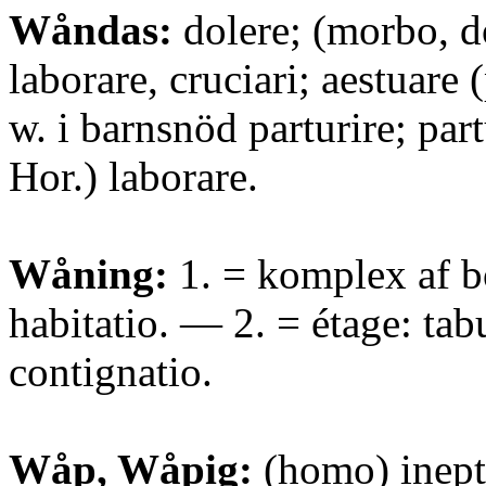
Wåndas:
dolere; (morbo, d
laborare, cruciari; aestuare 
w. i barnsnöd parturire; part
Hor.) laborare.
Wåning:
1. = komplex af 
habitatio. — 2. = étage: tab
contignatio.
Wåp, Wåpig:
(homo) ineptu