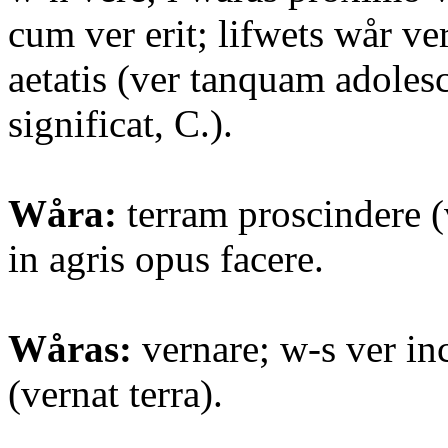
cum ver erit; lifwets wår ver
aetatis (ver tanquam adoles
significat, C.).
Wåra:
terram proscindere (
in agris opus facere.
Wåras:
vernare; w-s ver inc
(vernat terra).