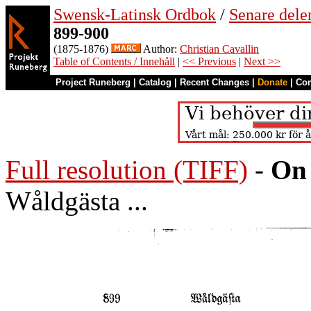
Swensk-Latinsk Ordbok
/
Senare del
899-900
(1875-1876)
Author:
Christian Cavallin
Table of Contents / Innehåll
|
<< Previous
|
Next >>
Project Runeberg
|
Catalog
|
Recent Changes
|
Donate
|
Co
Full resolution (TIFF)
-
On 
Wåldgästa ...