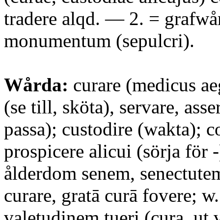
tradere alqd. — 2. = grafwå
monumentum (sepulcri).
Wårda:
curare (medicus ae
(se till, sköta), servare, ass
passa); custodire (wakta); c
prospicere alicui (sörja för 
ålderdom senem, senectutem
curare, gratā curā fovere; w.
valetudinem tueri (cura, ut 