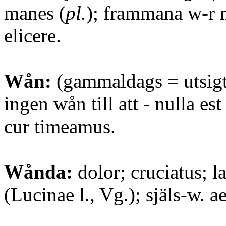
manes (
pl.
); frammana w-r 
elicere.
Wån:
(gammaldags = utsigt)
ingen wån till att - nulla est
cur timeamus.
Wånda:
dolor; cruciatus; l
(Lucinae l., Vg.); själs-w. a