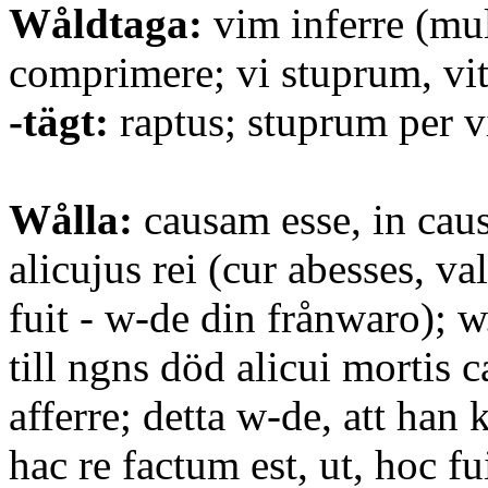
Wåldtaga:
vim inferre (mul
comprimere; vi stuprum, vit
-tägt:
raptus; stuprum per 
Wålla:
causam esse, in caus
alicujus rei (cur abesses, v
fuit - w-de din frånwaro); 
till ngns död alicui mortis 
afferre; detta w-de, att han 
hac re factum est, ut, hoc fu