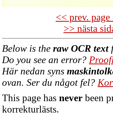
<< prev. page 
>> nästa si
Below is the
raw OCR text
f
Do you see an error?
Proof
Här nedan syns
maskintolk
ovan. Ser du något fel?
Kor
This page has
never
been pr
korrekturlästs.