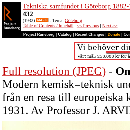
Tekniska samfundet i Göteborg 1882
432
(1932)
- Tema:
Göteborg
Table of Contents / Innehåll
|
<< Previous
|
Next >>
Project Runeberg
|
Catalog
|
Recent Changes
|
Donate
|
Co
Full resolution (JPEG)
-
On
Modern kemisk=teknisk unde
från en resa till europeisk
1931. Av Professor J. A