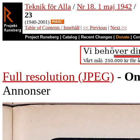
Teknik för Alla
/
Nr 18. 1 maj 1942
/
23
(1940-2001)
Table of Contents / Innehåll
|
<< Previous
|
Next >>
Project Runeberg
|
Catalog
|
Recent Changes
|
Donate
|
Co
Full resolution (JPEG)
-
On
Annonser