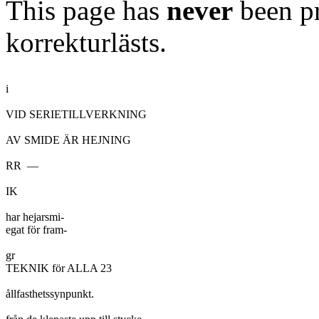
This page has
never
been pr
korrekturlästs.
i

VID SERIETILLVERKNING

AV SMIDE ÄR HEJNING

RR  —

IK

har hejarsmi-

egat för fram-

gr

TEKNIK för ALLA 23

ållfasthetssynpunkt.
