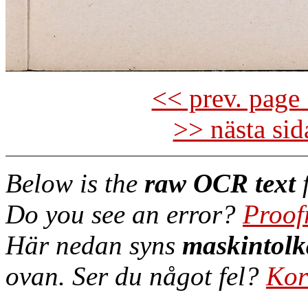
<< prev. page 
>> nästa si
Below is the
raw OCR text
f
Do you see an error?
Proof
Här nedan syns
maskintolk
ovan. Ser du något fel?
Kor