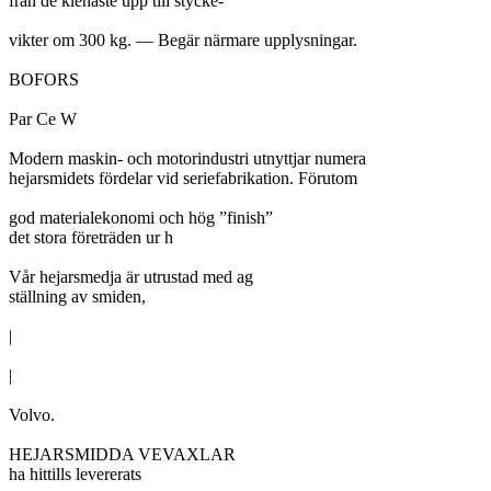
från de klenaste upp till stycke-

vikter om 300 kg. — Begär närmare upplysningar.

BOFORS

Par Ce W

Modern maskin- och motorindustri utnyttjar numera

hejarsmidets fördelar vid seriefabrikation. Förutom

god materialekonomi och hög ”finish”

det stora företräden ur h

Vår hejarsmedja är utrustad med ag

ställning av smiden,

|

|

Volvo.

HEJARSMIDDA VEVAXLAR

ha hittills levererats
