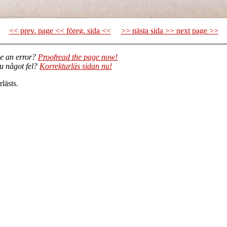
<< prev. page << föreg. sida <<
>> nästa sida >> next page >>
e an error?
Proofread the page now!
du något fel?
Korrekturläs sidan nu!
lästs.