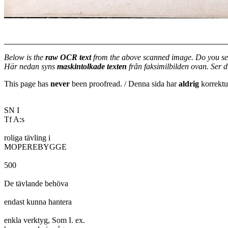
Below is the
raw OCR text
from the above scanned image. Do you se
Här nedan syns
maskintolkade texten
från faksimilbilden ovan. Ser 
This page has
never
been proofread. / Denna sida har
aldrig
korrektur
SN I

Tf A:s

roliga tävling i

MOPEREBYGGE

500

De tävlande behöva

endast kunna hantera

enkla verktyg, Som I. ex.
