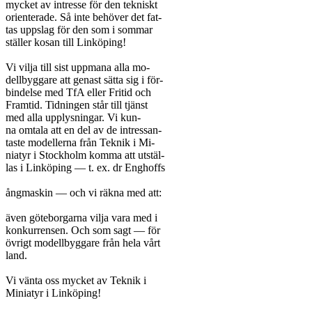
mycket av intresse för den tekniskt

orienterade. Så inte behöver det fat-

tas uppslag för den som i sommar

ställer kosan till Linköping!

Vi vilja till sist uppmana alla mo-

dellbyggare att genast sätta sig i för-

bindelse med TfA eller Fritid och

Framtid. Tidningen står till tjänst

med alla upplysningar. Vi kun-

na omtala att en del av de intressan-

taste modellerna från Teknik i Mi-

niatyr i Stockholm komma att utstäl-

las i Linköping — t. ex. dr Enghoffs

ångmaskin — och vi räkna med att:

även göteborgarna vilja vara med i

konkurrensen. Och som sagt — för

övrigt modellbyggare från hela vårt

land.

Vi vänta oss mycket av Teknik i

Miniatyr i Linköping!
