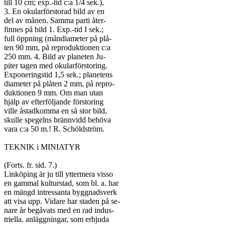
till 10 cm; exp.-tid c:a 1/4 sek.),

3. En okularförstorad bild av en

del av månen. Samma parti åter-

finnes på bild 1. Exp.-tid I sek.;

full öppning (måndiameter på plå-

ten 90 mm, på reproduktionen c:a

250 mm. 4. Bild av planeten Ju-

piter tagen med okularförstoring.

Exponeringstid 1,5 sek.; planetens

diameter på plåten 2 mm, på repro-

duktionen 9 mm. Om man utan

hjälp av efterföljande förstoring

ville åstadkomma en så stor bild,

skulle spegelns brännvidd behöva

vara c:a 50 m.! R. Schöldström.

TEKNIK i MINIATYR

(Forts. fr. sid. 7.)

Linköping är ju till yttermera visso

en gammal kulturstad, som bl. a. har

en mängd intressanta byggnadsverk

att visa upp. Vidare har staden på se-

nare år begåvats med en rad indus-

triella. anläggningar, som erbjuda
