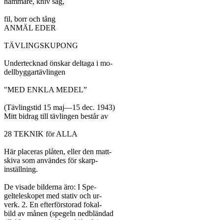
hammare, kniv såg,

fil, borr och tång

ANMÄL EDER

TÄVLINGSKUPONG

Undertecknad önskar deltaga i mo-

dellbyggartävlingen

"MED ENKLA MEDEL”

(Tävlingstid 15 maj—15 dec. 1943)

Mitt bidrag till tävlingen består av

28 TEKNIK för ALLA

Här placeras plåten, eller den matt-

skiva som användes för skarp-

inställning.

De visade bilderna äro: I Spe-

gelteleskopet med stativ och ur-

verk. 2. En efterförstorad fokal-

bild av månen (spegeln nedbländad
