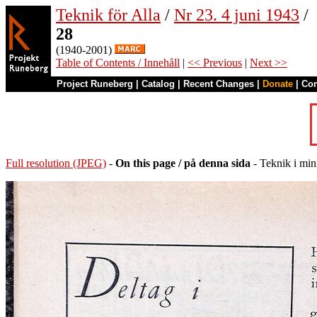
Teknik för Alla
/
Nr 23. 4 juni 1943
/
28
(1940-2001)
Table of Contents / Innehåll
|
<< Previous
|
Next >>
Project Runeberg
|
Catalog
|
Recent Changes
|
Donate
|
Co
Full resolution (JPEG)
-
On this page / på denna sida
- Teknik i min