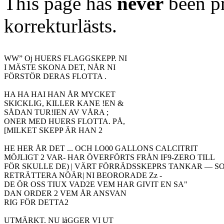
This page has
never
been pr
korrekturlästs.
WW” Oj HUERS FLAGGSKEPP. NI

I MÄSTE SKONA DET, NÅR NI

FÖRSTÖR DERAS FLOTTA .

HA HA HAI HAN ÅR MYCKET

SKICKLIG, KILLER KANE !EN &

SÅDAN TUR!IEN AV VÅRA ;

ONER MED HUERS FLOTTA. PÅ,

[MILKET SKEPP ÄR HAN 2

HE HER ÅR DET ... OCH I.O00 GALLONS CALCITRIT

MÖJLIGT 2 VAR- HAR ÖVERFÖRTS FRÅN IF9-ZERO TILL

FÖR SKULLE DE) | VÄRT FÖRRÄDSSKEPRS TANKAR — SO
RETRÄTTERA NÖÄR| NI BEORORADE Zz -

DE ÖR OSS TIUX VAD2E VEM HAR GIVIT EN SA"

DAN ORDER 2 VEM ÅR ANSVAN

RIG FÖR DETTA2

UTMÄRKT. NU låGGER VI UT
