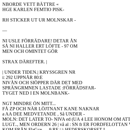
NBORDE VETT BÄTTRE «

HGE KARLEN FEMTIO PISK-

RH STICKER UT UR MOLNSKAR -

—

NI USLE FÖRRÄDARE! DETAR ÅN

SÅ NI HALLER ERT LÖFTE - 97 OM

MEN OCH OMINTET GÖR

STRAX DÄREFTER. |

| UNDER TIDEN.| KRYSSGREN NR

i: 292 UPPNÅR 80:E

NIVÅN OCH SIÖPPER DÄR DET MED

SPRÄNGRMNEN LASTADE :FÖRRÄDSFAR-

TYGET NED I EN MOLNBANK-

NGT MINDRE ÖN MITT...

FÅ ZP OCH NÄR LÖJTNANT KANE NAKNAR

a AA DEE MEDVETANDE , Så UNDER -

MOLN: DET LATER TO- NIVA ed (UA 4 LEE HONOM OM AT
LUGT.., MEN ORDERN 26 | vå al : SN fr ER FORDFELOTTAN 
KOM FRÅN FlaGce—- 9 RE | |; HEDERSKORSET I
