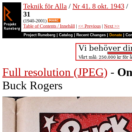
Teknik för Alla
/
Nr 41. 8 okt. 1943
/
31
(1940-2001)
Table of Contents / Innehåll
|
<< Previous
|
Next >>
Project Runeberg
|
Catalog
|
Recent Changes
|
Donate
|
Co
Full resolution (JPEG)
-
On
Buck Rogers