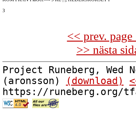
3

<< prev. page 
>> nästa si
Project Runeberg, Wed N
(aronsson)
(download)
<
https://runeberg.org/tf