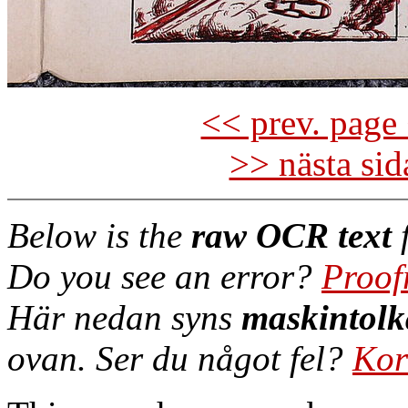
<< prev. page 
>> nästa si
Below is the
raw OCR text
f
Do you see an error?
Proof
Här nedan syns
maskintolk
ovan. Ser du något fel?
Kor