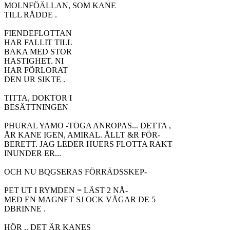
MOLNFÖÄLLAN, SOM KANE

TILL RÅDDE .

FIENDEFLOTTAN

HAR FALLIT TILL

BAKA MED STOR

HASTIGHET. NI

HAR FÖRLORAT

DEN UR SIKTE .

TITTA, DOKTOR I

BESÄTTNINGEN

PHURAL YAMO -TOGA ANROPAS... DETTA ,

ÅR KANE IGEN, AMIRAL. ÅLLT &R FÖR-

BERETT. JAG LEDER HUERS FLOTTA RAKT

INUNDER ER...

OCH NU BQGSERAS FÖRRÄDSSKEP-

PET UT I RYMDEN = LÄST 2 NÅ-

MED EN MAGNET SJ OCK VÅGAR DE 5

DBRINNE .

HÖR .. DET ÄR KANES
