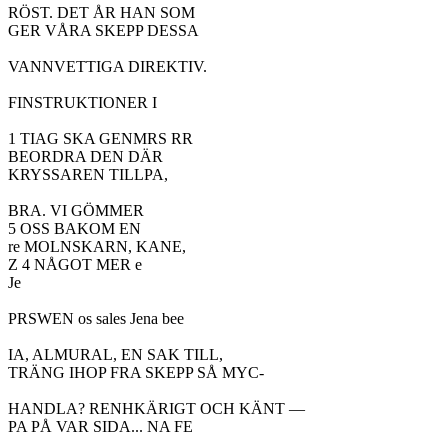
RÖST. DET ÅR HAN SOM

GER VÅRA SKEPP DESSA

VANNVETTIGA DIREKTIV.

FINSTRUKTIONER I

1 TIAG SKA GENMRS RR

BEORDRA DEN DÄR

KRYSSAREN TILLPA,

BRA. VI GÖMMER

5 OSS BAKOM EN

re MOLNSKARN, KANE,

Z 4 NÅGOT MER e

Je

PRSWEN os sales Jena bee

IA, ALMURAL, EN SAK TILL,

TRÄNG IHOP FRA SKEPP SÅ MYC-

HANDLA? RENHKÄRIGT OCH KÄNT —

PA PÅ VAR SIDA... NA FE
