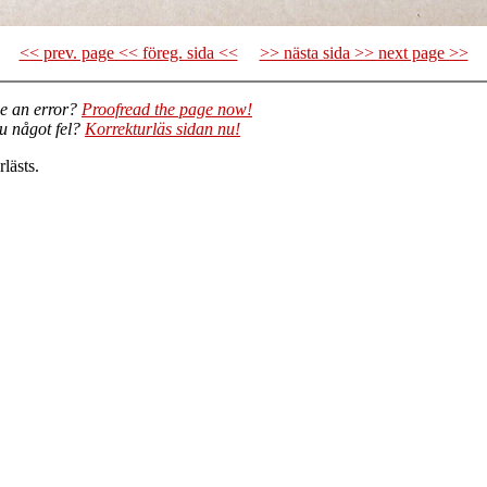
<< prev. page << föreg. sida <<
>> nästa sida >> next page >>
e an error?
Proofread the page now!
du något fel?
Korrekturläs sidan nu!
lästs.