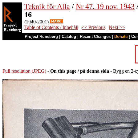
Teknik för Alla
/
Nr 47. 19 nov. 1943
16
(1940-2001)
Table of Contents / Innehåll
|
<< Previous
|
Next >>
Project Runeberg
|
Catalog
|
Recent Changes
|
Donate
|
Co
Full resolution (JPEG)
-
On this page / på denna sida
- Bygg en 2-c