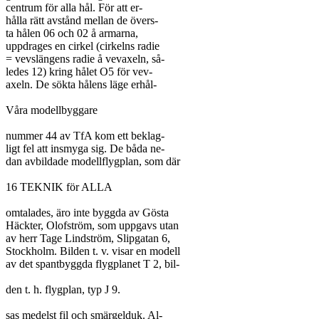
centrum för alla hål. För att er-

hålla rätt avstånd mellan de övers-

ta hålen 06 och 02 å armarna,

uppdrages en cirkel (cirkelns radie

= vevslängens radie å vevaxeln, så-

ledes 12) kring hålet O5 för vev-

axeln. De sökta hålens läge erhål-

Våra modellbyggare

nummer 44 av TfA kom ett beklag-

ligt fel att insmyga sig. De båda ne-

dan avbildade modellflygplan, som där

16 TEKNIK för ALLA

omtalades, äro inte byggda av Gösta

Häckter, Olofström, som uppgavs utan

av herr Tage Lindström, Slipgatan 6,

Stockholm. Bilden t. v. visar en modell

av det spantbyggda flygplanet T 2, bil-

den t. h. flygplan, typ J 9.

sas medelst fil och smärgelduk. Al-
