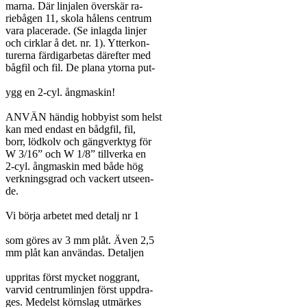
marna. Där linjalen överskär ra-

riebågen 11, skola hålens centrum

vara placerade. (Se inlagda linjer

och cirklar å det. nr. 1). Ytterkon-

turerna färdigarbetas därefter med

bågfil och fil. De plana ytorna put-

ygg en 2-cyl. ångmaskin!

ANVÄN händig hobbyist som helst

kan med endast en bådgfil, fil,

borr, lödkolv och gängverktyg för

W 3/16” och W 1/8” tillverka en

2-cyl. ångmaskin med både hög

verkningsgrad och vackert utseen-

de.

Vi börja arbetet med detalj nr 1

som göres av 3 mm plåt. Även 2,5

mm plåt kan användas. Detaljen

uppritas först mycket noggrant,

varvid centrumlinjen först uppdra-

ges. Medelst körnslag utmärkes
