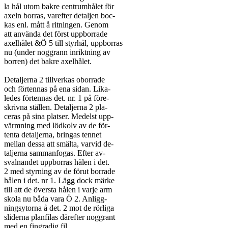
la hål utom bakre centrumhålet för

axeln borras, varefter detaljen boc-

kas enl. mått å ritningen. Genom

att använda det först uppborrade

axelhålet &Ö 5 till styrhål, uppborras

nu (under noggrann inriktning av

borren) det bakre axelhålet.

Detaljerna 2 tillverkas oborrade

och förtennas på ena sidan. Lika-

ledes förtennas det. nr. 1 på före-

skrivna ställen. Detaljerna 2 pla-

ceras på sina platser. Medelst upp-

värmning med lödkolv av de för-

tenta detaljerna, bringas tennet

mellan dessa att smälta, varvid de-

taljerna sammanfogas. Efter av-

svalnandet uppborras hålen i det.

2 med styrning av de förut borrade

hålen i det. nr 1. Lägg dock märke

till att de översta hålen i varje arm

skola nu båda vara Ö 2. Anligg-

ningsytorna å det. 2 mot de rörliga

sliderna planfilas därefter noggrant

med en fingradig fil.
