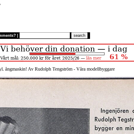
/
mments?
|
yl. ångmaskin! Av Rudolph Tengström - Våra modellbyggare