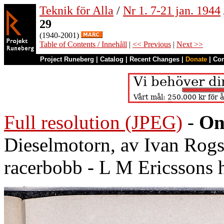
Teknik för Alla
/
Nr 1. 7-21 jan. 1944
29
(1940-2001)
Table of Contents / Innehåll
|
<< Previous
|
Next >>
Project Runeberg
|
Catalog
|
Recent Changes
|
Donate
|
Co
Full resolution (JPEG)
-
On
Dieselmotorn, av Ivan Rogst
racerbobb - L M Ericssons 