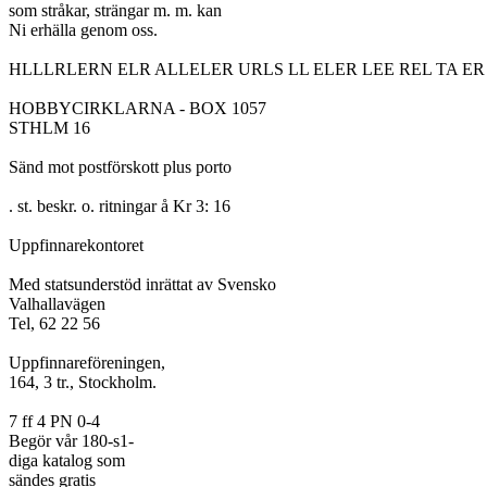
som stråkar, strängar m. m. kan

Ni erhälla genom oss.

HLLLRLERN ELR ALLELER URLS LL ELER LEE REL TA ER L
HOBBYCIRKLARNA - BOX 1057

STHLM 16

Sänd mot postförskott plus porto

. st. beskr. o. ritningar å Kr 3: 16

Uppfinnarekontoret

Med statsunderstöd inrättat av Svensko

Valhallavägen

Tel, 62 22 56

Uppfinnareföreningen,

164, 3 tr., Stockholm.

7 ff 4 PN 0-4

Begör vår 180-s1-

diga katalog som

sändes gratis
