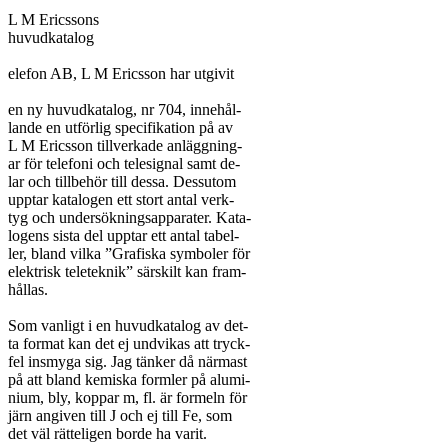
L M Ericssons

huvudkatalog

elefon AB, L M Ericsson har utgivit

en ny huvudkatalog, nr 704, innehål-

lande en utförlig specifikation på av

L M Ericsson tillverkade anläggning-

ar för telefoni och telesignal samt de-

lar och tillbehör till dessa. Dessutom

upptar katalogen ett stort antal verk-

tyg och undersökningsapparater. Kata-

logens sista del upptar ett antal tabel-

ler, bland vilka ”Grafiska symboler för

elektrisk teleteknik” särskilt kan fram-

hållas.

Som vanligt i en huvudkatalog av det-

ta format kan det ej undvikas att tryck-

fel insmyga sig. Jag tänker då närmast

på att bland kemiska formler på alumi-

nium, bly, koppar m, fl. är formeln för

järn angiven till J och ej till Fe, som

det väl rätteligen borde ha varit.
