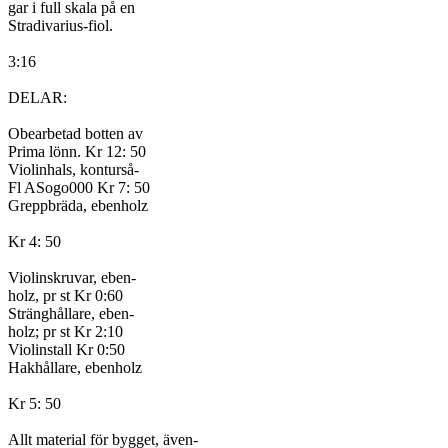
gar i full skala på en

Stradivarius-fiol.

3:16

DELAR:

Obearbetad botten av

Prima lönn. Kr 12: 50

Violinhals, konturså-

Fl ASogo000 Kr 7: 50

Greppbräda, ebenholz

Kr 4: 50

Violinskruvar, eben-

holz, pr st Kr 0:60

Stränghållare, eben-

holz; pr st Kr 2:10

Violinstall Kr 0:50

Hakhållare, ebenholz

Kr 5: 50

Allt material för bygget, även-
