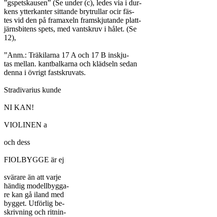
”gspetskausen” (Se under (c), ledes via i dur-

kens ytterkanter sittande brytrullar ocir fäs-

tes vid den på framaxeln framskjutande platt-

järnsbitens spets, med vantskruv i hålet. (Se

12),

”Anm.: Träkilarna 17 A och 17 B inskju-

tas mellan. kantbalkarna och klädseln sedan

denna i övrigt fastskruvats.

Stradivarius kunde

NI KAN!

VIOLINEN a

och dess

FIOLBYGGE är ej

svärare än att varje

händig modellbygga-

re kan gå iland med

bygget. Utförlig be-

skrivning och ritnin-
