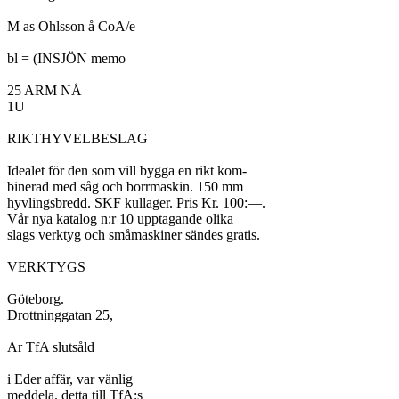
M as Ohlsson å CoA/e

bl = (INSJÖN memo

25 ARM NÅ

1U

RIKTHYVELBESLAG

Idealet för den som vill bygga en rikt kom-

binerad med såg och borrmaskin. 150 mm

hyvlingsbredd. SKF kullager. Pris Kr. 100:—.

Vår nya katalog n:r 10 upptagande olika

slags verktyg och småmaskiner sändes gratis.

VERKTYGS

Göteborg.

Drottninggatan 25,

Ar TfA slutsåld

i Eder affär, var vänlig

meddela. detta till TfA:s
