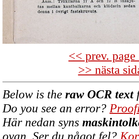
<< prev. page 
>> nästa si
Below is the
raw OCR text
f
Do you see an error?
Proof
Här nedan syns
maskintolk
ovan. Ser du något fel?
Kor