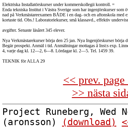
Elektriska Installatörskurser under kommerskollegii kontroll. =

Enda tekniska Institut i Västra Sverige som har ingenjörskurser som ö
nad på Verkmästareexamen BÅDE i en dag- och en aftonskola med e
kortaste tid. Obs.! Laboratoriekurser, små klassavd., effektiv undervis
avgifter. Senaste läsåret 345 elever.

Nya Verkmästarekurser börja den 25 jan. Nya Ingenjörskurser börja de
Begär prospekt. Anmäl i tid. Anmälningar mottagas å Inst:s exp. Linné
4, varje dag kl. 12—2, 6—8. Lördagar kl. 2—5. Tel. 1459 39.

TEKNIK för ALLA 29

<< prev. page 
>> nästa si
Project Runeberg, Wed N
(aronsson)
(download)
<