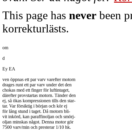
This page has
never
been pr
korrekturlästs.
om

d

Ey EA

ven öppnas ett par varv varefter motorn

drages runt ett par varv under det den

chokas med ett finger för luftintaget,

därefter provstartas motorn. Tänder den

ej, så ökas kompressionen tills den star-

tar. Var försiktig i början och kör ej

för lång stund i taget. Då motorn bli-

vit inkörd, kan paraffinoljan och smörj-

oljan minskas något. Denna motor gör

7500 varv/min och presterar 1/10 hk.
