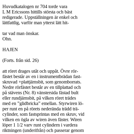
Huvudkatalogen nr 704 torde vara

L M Ericssons hittills största och bäst

redigerade. Uppställningen är enkel och

lättfattlig, varför man ytterst lätt hit-

tar vad man önskar.

Ohn.

HAJEN

(Forts. från sid. 26)

att röret drages utåt och uppåt. Övre rör-

fästet består av en i instrumentbrädan fast-

skruvad +plattjärnsbit, som genomborrats.

Nedre rörfästet består av en tillplattad och

på stävens (Nr. 8) vänstersida fästad bult

eller rundjärnsbit, på vilken röret trädes

med en ”glidbricka” emellan. Styrwiren lö-

per runt en på rörets nederända trädd trä-

cylinder, som fastsprintas med en skruv, vid

vilken en ögla av wiren även fäster. Wiren

löper 1 1/2 varv runt cylindern i vardera

riktningen (underifrån) och passerar genom
