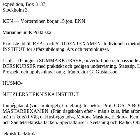
expedition, Box 3137,

Stockholm 3.

KEN — Vörterminen börjar 15 jon. ENN

Mariannelunds Praktiska

Kortaste tid till REAL och STUDENTEXAMEN. Individuella meto
INSTITUT för affärsutbildning. Ars och terminkurser.

1 juli—10 augusti SOMMARKURSER, oöverträffade och passande al
DERSKURSER med praktiskt och gedigen undervisning. Statsstip. Lä
Prospekt och upplysningar omg. från rektor G. Gustafsson.

HUSMO-

NETZLERS TEKNISKA INSTITUT

Linnégatan 4 (vid Järntorget), Göteborg. Inspektor Prof. GÖST
MÄSTAREEXAMEN. (Från dagskolan efter 4 mån:s kurs, från aftonsk
mån :s kurs) i Väg o. Husbyggnads-, Motor-, Maskin-, Elektro-, Kem
och Sanitetstekniska facken. Specialkurser i Svetsning och Radio. Ob
teknisk fackskola.
