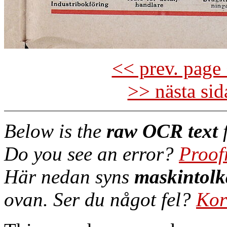
<< prev. page 
>> nästa si
Below is the
raw OCR text
f
Do you see an error?
Proof
Här nedan syns
maskintolk
ovan. Ser du något fel?
Kor