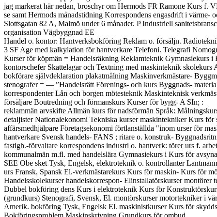
jag markerat här nedan, broschyr om Hermods FR Ramone Kurs f. V
se samt Hermods månadstidning Korrespondens engasdrift i värme- oc
Slottsgatan 82 A, Malmö under 6 månader. P Industriell sanitetsbran
organisation Vägbyggnad EE

Handel o. kontor: Hantverksbokföring Reklam o. försäljn. Radiotekni
3 SF Age med kalkylation för hantverkare Telefoni. Telegrafi Nomogr
Kurser för köpmän = Handelsräkning Reklamteknik Gymnasiekurs i 
kontorschefer Skattelagar och Textning med maskinteknik skolekurs
bokförare självdeklaration plakatmålning Maskinverkmästare- Byggm
stenografer = — ”Handelsrätt Förenings- och kurs Byggnads- material
korrespondenter Lån och borgen mötesteknik Maskinteknisk verkmästa
försäljare Boutredning och förmanskurs Kurser för bygg- A SIn; :

reklammän arvskifte Allmän kurs för nadsförmän Språk: Målningskurs
detaljister Nationalekonomi Tekniska kurser maskintekniker Kurs för 
affärsmedhjälpare Företagsekonomi förtlanställda "inom urser för ma
hantverkare Svensk handels- FANS ; ritare o. konstruk- Byggnadsritn
fastigh.-förvaltare korrespondens industri o. hantverk: törer urs f. arbe
kommunalmän m.fl. med handelslära Gymnasiekurs i Kurs för avsynare
SEE Obe sket Tysk, Engelsk, elektroteknik o. kontrollanter Lantman
urs Fransk, Spansk El.-verkmästarekurs Kurs för maskin- Kurs för mö
Handelsskolekurser handelskorrespon- Elinstallatörskurser montörer 
Dubbel bokföring dens Kurs i elektroteknik Kurs för Konstruktörskurs 
(grundkurs) Stenografi, Svensk, El. montörskurser motortekniker i vär
Amerik. bokföring Tysk, Engelsk El. maskinistkurser Kurs för skydds- 
Bokföringsproblem Maskinskrivning Grundkurs för ombud
