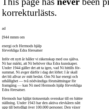
This page has
never
been pr
korrekturlästs.
ad

[944 mmm om

energi och Hermods hjälp

förverkliga Edra föresatser

Inför ett nytt år håller vi räkenskap med oss själva.

Ni har märkt, att Ni behöver öka Edra kunskaper.

Under 1944 gäller det att ta igen, vad Ni hittills för-

summat. Ni avger därför i dag det löftet: I år skall

det bli allvar av mitt beslut. Om Ni har energi och

uthållighet — två nödvändiga förutsättningar för

framgång — kan Ni med Hermods hjälp förverkliga

Edra föresatser.

Hermods har hjälpt tiotusentals svenskar till en bättre

ställning. Under 1943 har den aktiva elevkåren nått

upp till betydligt över 100.000 personer. Den växer
