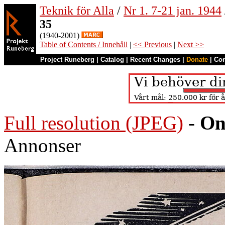
Teknik för Alla
/
Nr 1. 7-21 jan. 1944
35
(1940-2001)
Table of Contents / Innehåll
|
<< Previous
|
Next >>
Project Runeberg
|
Catalog
|
Recent Changes
|
Donate
|
Co
Full resolution (JPEG)
-
On
Annonser