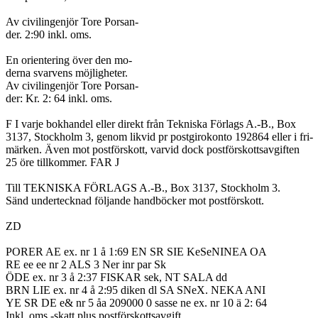
Av civilingenjör Tore Porsan-

der. 2:90 inkl. oms.

En orientering över den mo-

derna svarvens möjligheter.

Av civilingenjör Tore Porsan-

der: Kr. 2: 64 inkl. oms.

F I varje bokhandel eller direkt från Tekniska Förlags A.-B., Box

3137, Stockholm 3, genom likvid pr postgirokonto 192864 eller i fri-

märken. Även mot postförskott, varvid dock postförskottsavgiften

25 öre tillkommer. FAR J

Till TEKNISKA FÖRLAGS A.-B., Box 3137, Stockholm 3.

Sänd undertecknad följande handböcker mot postförskott.

ZD

PORER AE ex. nr 1 å 1:69 EN SR SIE KeSeNINEA OA

RE ee ee nr 2 ALS 3 Ner inr par Sk

ÖDE ex. nr 3 å 2:37 FISKAR sek, NT SALA dd

BRN LIE ex. nr 4 å 2:95 diken dl SA SNeX. NEKA ANI

YE SR DE e& nr 5 åa 209000 0 sasse ne ex. nr 10 ä 2: 64

Inkl. oms.-skatt plus postförskottsavgift.
