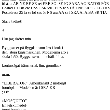
fd åa a AR NE RE SE ret ERE SO: SE IG SARA AG RATOS FÖ
Bostad >< Isis ere USS LSRSdG ERS re STÅ ENE SR SG EG Or S
Postadress 25 Ia se hd ses ör NS ara AA sa i SRA Ar AISA SR TfA

Skriv tydligt!

4

Hur jag sköter min

Byggsatser på flygplan som äro i bruk i

den .stora krigsmaskinen. Modellerna äro i

skala 1:50. Byggsatserna innehålla bl. a.

kontursågat trämaterial, lim, grundlack

m.m;

”LIBERATOR”. Amerikanskt 2 motorigt

bombplan. Modellen är i SRA KR

; r 8:

»MOSQUITO”.

Engelskt medel-

tungt bombplan,
