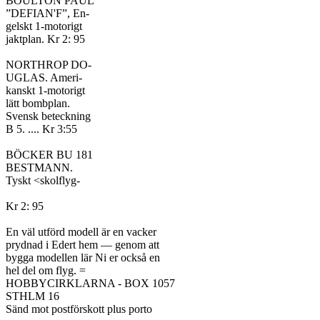
BOULTON PAUL

”DEFIAN'F”, En-

gelskt 1-motorigt

jaktplan. Kr 2: 95

NORTHROP DO-

UGLAS. Ameri-

kanskt 1-motorigt

lätt bombplan.

Svensk beteckning

B 5. .... Kr 3:55

BÖCKER BU 181

BESTMANN.

Tyskt <skolflyg-

Kr 2: 95

En väl utförd modell är en vacker

prydnad i Edert hem — genom att

bygga modellen lär Ni er också en

hel del om flyg. =

HOBBYCIRKLARNA - BOX 1057

STHLM 16

Sänd mot postförskott plus porto
