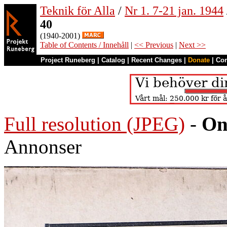
Teknik för Alla
/
Nr 1. 7-21 jan. 1944
40
(1940-2001)
Table of Contents / Innehåll
|
<< Previous
|
Next >>
Project Runeberg
|
Catalog
|
Recent Changes
|
Donate
|
Co
Full resolution (JPEG)
-
On
Annonser