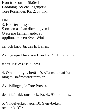
Konstruktion — Skötsel —

Laddning. Av civilingenjör 8

Tore Porsander. Kr. 2: 37 inkl. .

OMS.

3. Konsten att sykel

S onsten a a han dber utgiven i

Q ete me kelfrämjandet av

uppfinna kd een Sven Wint-

zer och kapt. Jaques E. Lamm.

Av ingenjör Hans von Hor- Kr. 2: 11 inkl. oms

tenau. Kr. 2:37 inkl. oms.

4. Omlindning o. beräk- 9. Alla matematiska

ning av småmotorer formler

Av civilingenjör Tore Porsan-

der. 2:95 inkl. oms. bok. Kr. 4.: 95 inkl. oms.

5. Vindelverket i teori 10. Svarvboken

och praktik" ;
