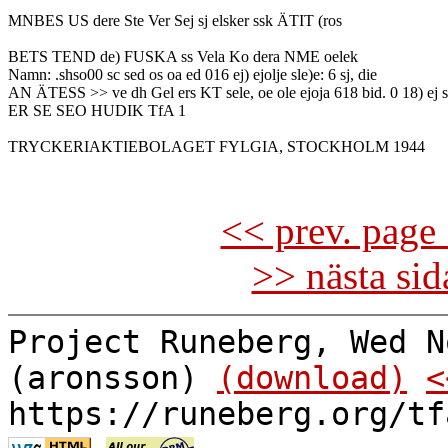
MNBES US dere Ste Ver Sej sj elsker ssk ÄTIT (ros

BETS TEND de) FUSKA ss Vela Ko dera NME oelek

Namn: .shso00 sc sed os oa ed 016 ej) ejolje sle)e: 6 sj, die

AN ÄTESS >> ve dh Gel ers KT sele, oe ole ejoja 618 bid. 0 18) ej slä
ER SE SEO HUDIK TfA 1

TRYCKERIAKTIEBOLAGET FYLGIA, STOCKHOLM 1944

<< prev. page 
>> nästa si
Project Runeberg, Wed N
(aronsson)
(download)
<
https://runeberg.org/tf