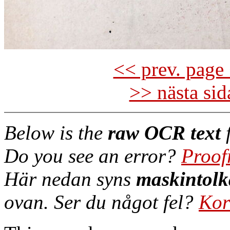
<< prev. page 
>> nästa si
Below is the
raw OCR text
f
Do you see an error?
Proof
Här nedan syns
maskintolk
ovan. Ser du något fel?
Kor