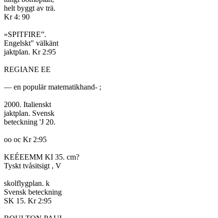
helt byggt av trä.

Kr 4: 90

»SPITFIRE”.

Engelskt" välkänt

jaktplan. Kr 2:95

REGIANE EE

— en populär matematikhand- ;

2000. Italienskt

jaktplan. Svensk

beteckning 'J 20.

oo oc Kr 2:95

KEÉEEMM KI 35. cm?

Tyskt tvåsitsigt , V

skolflygplan. k

Svensk beteckning

SK 15. Kr 2:95
