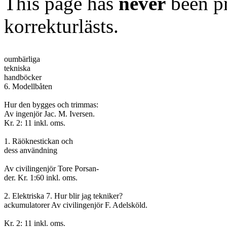
This page has
never
been pr
korrekturlästs.
oumbärliga

tekniska

handböcker

6. Modellbåten

Hur den bygges och trimmas:

Av ingenjör Jac. M. Iversen.

Kr. 2: 11 inkl. oms.

1. Räöknestickan och

dess användning

Av civilingenjör Tore Porsan-

der. Kr. 1:60 inkl. oms.

2. Elektriska 7. Hur blir jag tekniker?

ackumulatorer Av civilingenjör F. Adelsköld.

Kr. 2: 11 inkl. oms.
