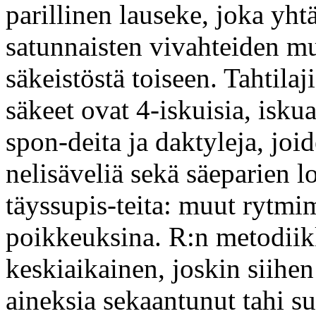
parillinen lauseke, joka yhtä
satunnaisten vivahteiden m
säkeistöstä toiseen. Tahtilaj
säkeet ovat 4-iskuisia, isku
spon-deita ja daktyleja, joi
nelisäveliä sekä säeparien 
täyssupis-teita: muut rytmi
poikkeuksina. R:n metodiik
keskiaikainen, joskin siih
aineksia sekaantunut tahi su