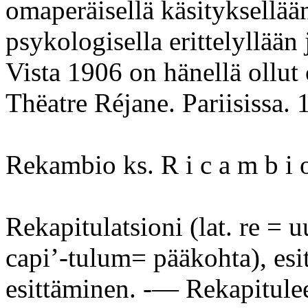
omaperäisellä käsityksellään
psykologisella erittelyllään 
Vista 1906 on hänellä ollut 
Thëatre Réjane. Pariisissa. 
Rekambio ks. R i c a m b i 
Rekapitulatsioni (lat. re = u
capi’-tulum= pääkohta), es
esittäminen. -— Rekapitulee