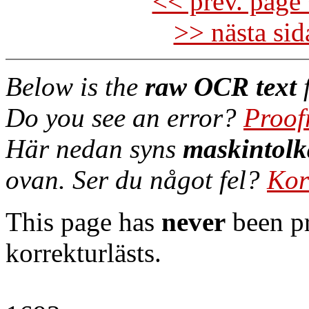
<< prev. page 
>> nästa si
Below is the
raw OCR text
f
Do you see an error?
Proof
Här nedan syns
maskintolk
ovan. Ser du något fel?
Kor
This page has
never
been pr
korrekturlästs.