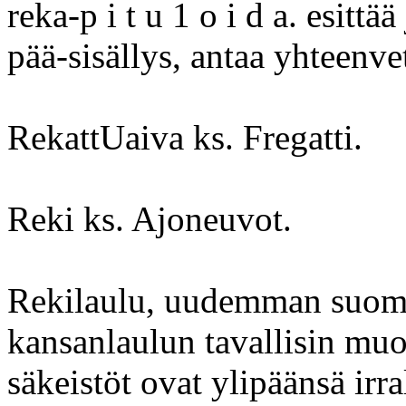
reka-p i t u 1 o i d a. esitt
pää-sisällys, antaa yhteenve
RekattUaiva ks. Fregatti.
Reki ks. Ajoneuvot.
Rekilaulu, uudemman suom. 
kansanlaulun tavallisin muo
säkeistöt ovat ylipäänsä irra