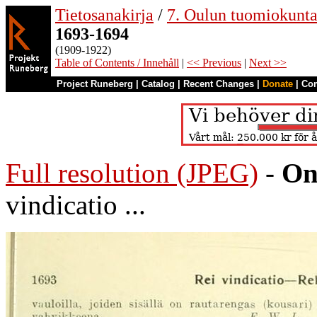
Tietosanakirja
/
7. Oulun tuomiokunt
1693-1694
(1909-1922)
Table of Contents / Innehåll
|
<< Previous
|
Next >>
Project Runeberg
|
Catalog
|
Recent Changes
|
Donate
|
Co
Full resolution (JPEG)
-
On
vindicatio ...