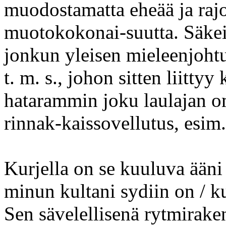
muodostamatta eheää ja rajo
muotokokonai-suutta. Säkeis
jonkun yleisen mieleenjoh
t. m. s., johon sitten liittyy
hatarammin joku laulajan 
rinnak-kaissovellutus, esim.
Kurjella on se kuuluva ääni 
minun kultani sydiin on / ku
Sen sävelellisenä rytmirake