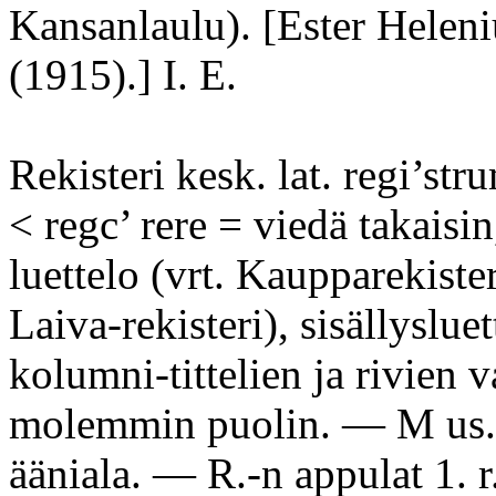
Kansanlaulu). [Ester Heleni
(1915).] I. E.
Rekisteri kesk. lat. regi’stru
< regc’ rere = viedä takaisin
luettelo (vrt. Kaupparekister
Laiva-rekisteri), sisällysluet
kolumni-tittelien ja rivien 
molemmin puolin. — M us. 
ääniala. — R.-n appulat 1. r