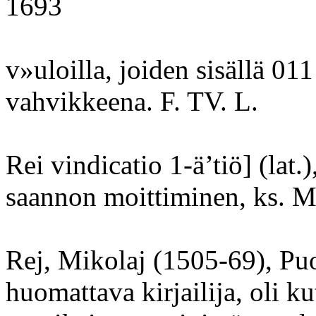
1693
v»uloilla, joiden sisällä 01
vahvikkeena. F. TV. L.
Rei vindicatio 1-ä’tiö] (lat.)
saannon moittiminen, ks. Mo
Rej, Mikolaj (1505-69), Pu
huomattava kirjailija, oli k