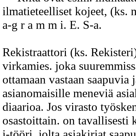
ilmatieteelliset kojeet, (ks. 
a-g r a m m i. E. S-a.
Rekistraattori (ks. Rekisteri)
virkamies. joka suuremmissa
ottamaan vastaan saapuvia 
asianomaisille meneviä asiak
diaarioa. Jos virasto työske
osastoittain. on tavallisesti 
i-tööri, jolta asiakirjat saap