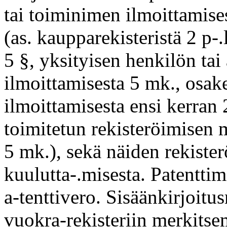
tai toiminimen ilmoittamise
(as. kaupparekisteristä 2 p-
5 §, yksityisen henkilön ta
ilmoittamisesta 5 mk., osak
ilmoittamisesta ensi kerran 
toimitetun rekisteröimisen 
5 mk.), sekä näiden rekiste
kuulutta-.misesta. Patenttim
a-tenttivero. Sisäänkirjoit
vuokra-rekisteriin merkitse