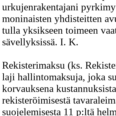
urkujenrakentajani pyrkimy
moninaisten yhdisteitten avu
tulla yksikseen toimeen va
sävellyksissä. I. K.
Rekisterimaksu (ks. Rekister
laji hallintomaksuja, joka s
korvauksena kustannuksista
rekisteröimisestä tavaraleim
suojelemisesta 11 p:ltä helm