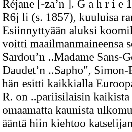
Réjane [-za’n ]. G a h r i e 
R6j li (s. 1857), kuuluisa ran
Esiinnyttyään aluksi koomil
voitti maailmanmaineensa sel
Sardou’n ..Madame Sans-Gën
Daudet’n ..Sapho", Simon-Be
hän esitti kaikkialla Euroop
R. on ..pariisilaisin kaikista 
omaamatta kaunista ulkomuo
ääntä hiin kiehtoo katselija