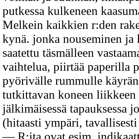
putkessa kulkeneen kaasumä
Melkein kaikkien r:den rake
kynä. jonka nouseminen ja
saatettu täsmälleen vastaa
vaihtelua, piirtää paperilla p
pyörivälle rummulle käyrän,
tutkittavan koneen liikkee
jälkimäisessä tapauksessa j
(hitaasti ympäri, tavallisest
— R:ita ovat esim. indikaatt