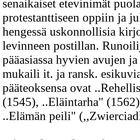
senaikaiset etevinimät puolal
protestanttiseen oppiin ja ju
hengessä uskonnollisia kirj
levinneen postillan. Runoili
pääasiassa hyvien avujen ja 
mukaili it. ja ransk. esikuv
pääteoksensa ovat ..Rehell
(1545), ..Eläintarha" (1562
..Elämän peili" (,,Zwierciadl