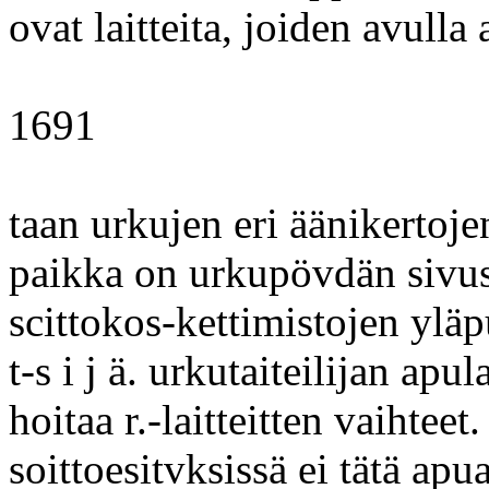
ovat laitteita, joiden avulla 
1691
taan urkujen eri äänikertoje
paikka on urkupövdän sivust
scittokos-kettimistojen ylä
t-s i j ä. urkutaiteilijan apu
hoitaa r.-laitteitten vaihte
soittoesitvksissä ei tätä apua