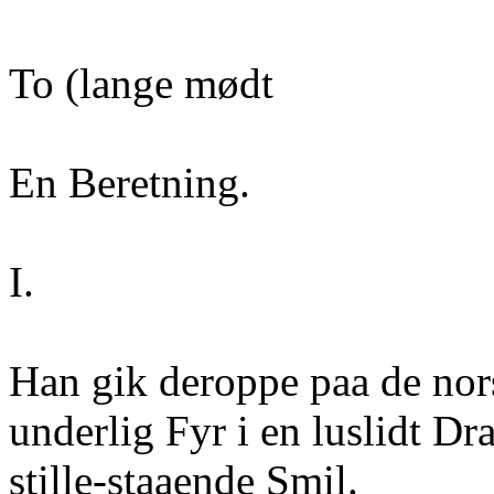
To (lange mødt
En Beretning.
I.
Han gik deroppe paa de no
underlig Fyr i en luslidt D
stille-staaende Smil.