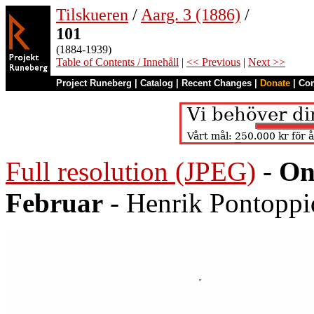
Tilskueren
/
Aarg. 3 (1886)
/
101
(1884-1939)
Table of Contents / Innehåll
|
<< Previous
|
Next >>
Project Runeberg
|
Catalog
|
Recent Changes
|
Donate
|
Co
Full resolution (JPEG)
-
On
Februar
- Henrik Pontoppi