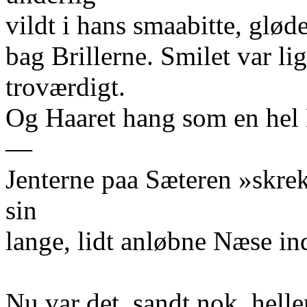
vildt i hans smaabitte, glød
bag Brillerne. Smilet var li
troværdigt.
Og Haaret hang som en hel
—
Jenterne paa Sæteren »skrek
sin
lange, lidt anløbne Næse i
Nu var det, sandt nok, heller