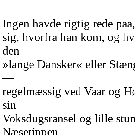
Ingen havde rigtig rede paa
sig, hvorfra han kom, og h
den
»lange Dansker« eller Stæ
—
regelmæssig ved Vaar og H
sin
Voksdugsransel og lille st
Næsetippen,