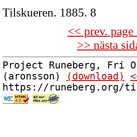
Tilskueren. 1885. 8
<< prev. page 
>> nästa si
Project Runeberg, Fri O
(aronsson)
(download)
<
https://runeberg.org/ti