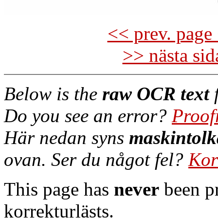
<< prev. page 
>> nästa si
Below is the
raw OCR text
f
Do you see an error?
Proof
Här nedan syns
maskintolk
ovan. Ser du något fel?
Kor
This page has
never
been pr
korrekturlästs.