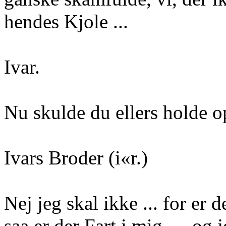
hendes Kjole ...
Ivar.
Nu skulde du ellers holde op
Ivars Broder (i«r.)
Nej jeg skal ikke ... for er 
saa er der Fart i mig — og 