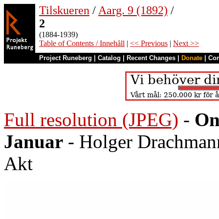
Tilskueren
/
Aarg. 9 (1892)
/
2
(1884-1939)
Table of Contents / Innehåll
|
<< Previous
|
Next >>
Project Runeberg
|
Catalog
|
Recent Changes
|
Donate
|
Co
Full resolution (JPEG)
-
On
Januar
- Holger Drachmann
Akt