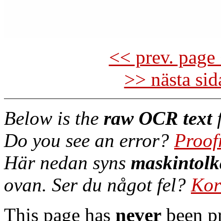
<< prev. page 
>> nästa si
Below is the
raw OCR text
f
Do you see an error?
Proof
Här nedan syns
maskintolk
ovan. Ser du något fel?
Kor
This page has
never
been pr