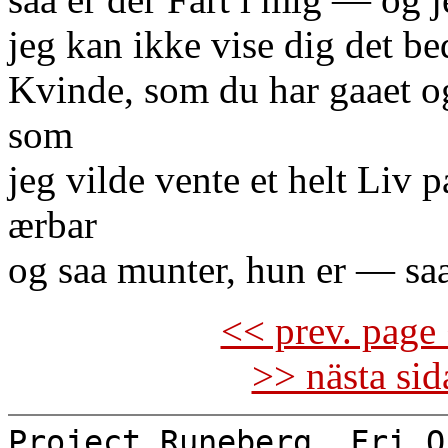
jeg kan ikke vise dig det be
Kvinde, som du har gaaet o
som
jeg vilde vente et helt Liv 
ærbar
og saa munter, hun er — saa
<< prev. page 
>> nästa si
Project Runeberg, Fri O