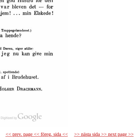
<< prev. page << föreg. sida <<
>> nästa sida >> next page >>