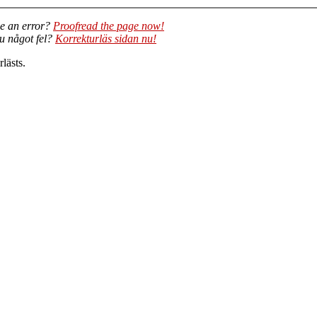
e an error?
Proofread the page now!
du något fel?
Korrekturläs sidan nu!
lästs.