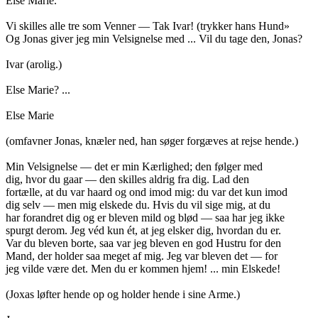
Else Marie.
Vi skilles alle tre som Venner — Tak Ivar! (trykker hans Hund»
Og Jonas giver jeg min Velsignelse med ... Vil du tage den, Jonas?
Ivar (arolig.)
Else Marie? ...
Else Marie
(omfavner Jonas, knæler ned, han søger forgæves at rejse hende.)
Min Velsignelse — det er min Kærlighed; den følger med
dig, hvor du gaar — den skilles aldrig fra dig. Lad den
fortælle, at du var haard og ond imod mig: du var det kun imod
dig selv — men mig elskede du. Hvis du vil sige mig, at du
har forandret dig og er bleven mild og blød — saa har jeg ikke
spurgt derom. Jeg véd kun ét, at jeg elsker dig, hvordan du er.
Var du bleven borte, saa var jeg bleven en god Hustru for den
Mand, der holder saa meget af mig. Jeg var bleven det — for
jeg vilde være det. Men du er kommen hjem! ... min Elskede!
(Joxas løfter hende op og holder hende i sine Arme.)