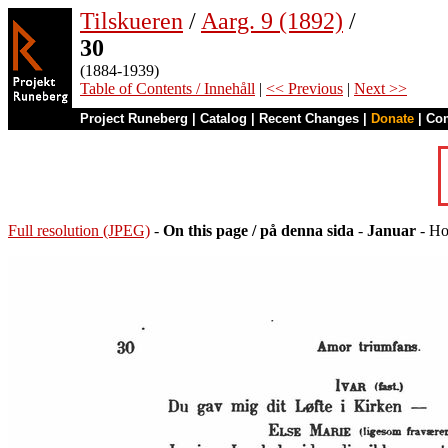
Tilskueren
/
Aarg. 9 (1892)
/
30
(1884-1939)
Table of Contents / Innehåll
|
<< Previous
|
Next >>
Project Runeberg
|
Catalog
|
Recent Changes
|
Donate
|
Co
Full resolution (JPEG)
-
On this page / på denna sida
-
Januar
- Ho