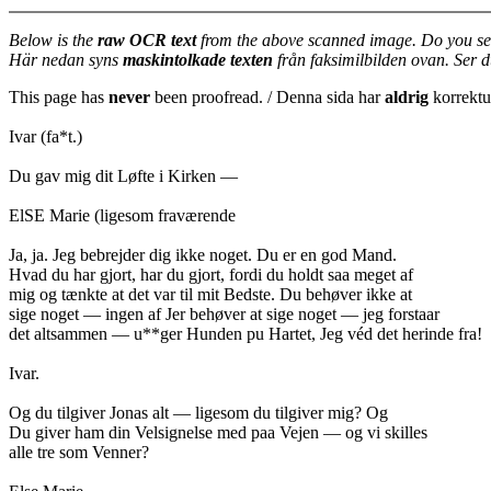
Below is the
raw OCR text
from the above scanned image. Do you se
Här nedan syns
maskintolkade texten
från faksimilbilden ovan. Ser 
This page has
never
been proofread. / Denna sida har
aldrig
korrektur
Ivar (fa*t.)
Du gav mig dit Løfte i Kirken —
ElSE Marie (ligesom fraværende
Ja, ja. Jeg bebrejder dig ikke noget. Du er en god Mand.
Hvad du har gjort, har du gjort, fordi du holdt saa meget af
mig og tænkte at det var til mit Bedste. Du behøver ikke at
sige noget — ingen af Jer behøver at sige noget — jeg forstaar
det altsammen — u**ger Hunden pu Hartet, Jeg véd det herinde fra!
Ivar.
Og du tilgiver Jonas alt — ligesom du tilgiver mig? Og
Du giver ham din Velsignelse med paa Vejen — og vi skilles
alle tre som Venner?