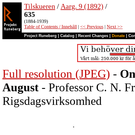
Tilskueren
/
Aarg. 9 (1892)
/
635
(1884-1939)
Table of Contents / Innehåll
|
<< Previous
|
Next >>
Project Runeberg
|
Catalog
|
Recent Changes
|
Donate
|
Co
Full resolution (JPEG)
-
On
August
- Professor C. N. F
Rigsdagsvirksomhed