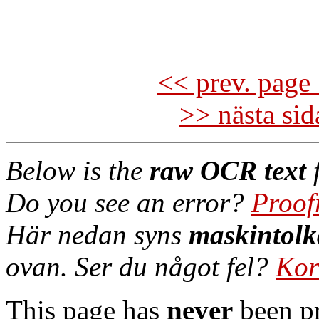
<< prev. page 
>> nästa si
Below is the
raw OCR text
f
Do you see an error?
Proof
Här nedan syns
maskintolk
ovan. Ser du något fel?
Kor
This page has
never
been pr