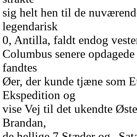
sig helt hen til de nuvære
legendarisk
0, Antilla, faldt endog vest
Columbus senere opdagede H
fandtes
Øer, der kunde tjæne som E
Ekspedition og
vise Vej til det ukendte Øst
Brandan,
de hellige 7 Stæder og „Sat