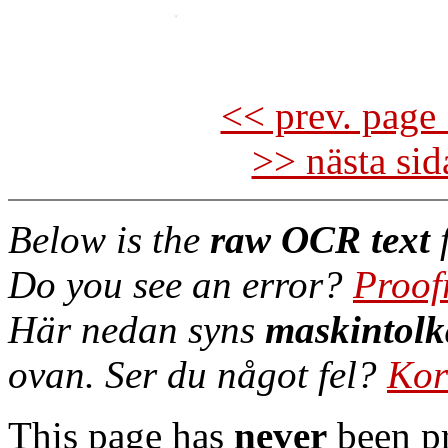
<< prev. page 
>> nästa si
Below is the
raw OCR text
f
Do you see an error?
Proof
Här nedan syns
maskintolk
ovan. Ser du något fel?
Kor
This page has
never
been pr