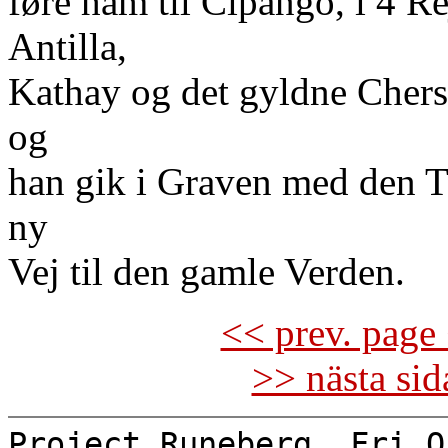
føre ham til Cipango, i 4 Re
Antilla,
Kathay og det gyldne Chers
og
han gik i Graven med den T
ny
Vej til den gamle Verden.
<< prev. page 
>> nästa si
Project Runeberg, Fri O