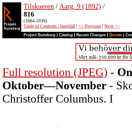
Tilskueren
/
Aarg. 9 (1892)
/
816
(1884-1939)
Table of Contents / Innehåll
|
<< Previous
|
Next >>
Project Runeberg
|
Catalog
|
Recent Changes
|
Donate
|
Co
Full resolution (JPEG)
-
On
Oktober—November
- Sko
Christoffer Columbus. I