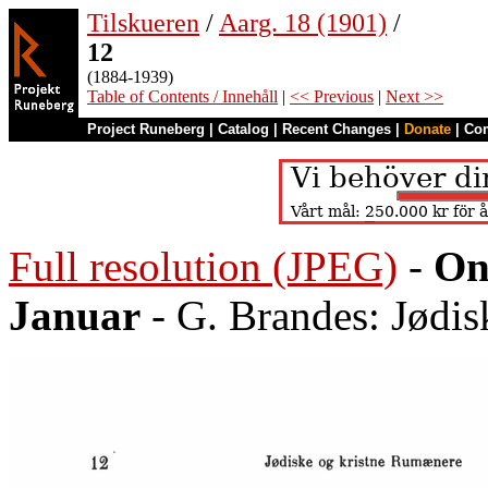
Tilskueren
/
Aarg. 18 (1901)
/
12
(1884-1939)
Table of Contents / Innehåll
|
<< Previous
|
Next >>
Project Runeberg
|
Catalog
|
Recent Changes
|
Donate
|
Co
Full resolution (JPEG)
-
On
Januar
- G. Brandes: Jødi