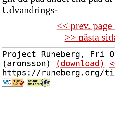
Udvandrings-
<< prev. page 
>> nästa si
Project Runeberg, Fri O
(aronsson)
(download)
<
https://runeberg.org/ti