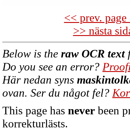
<< prev. page 
>> nästa si
Below is the
raw OCR text
f
Do you see an error?
Proof
Här nedan syns
maskintolk
ovan. Ser du något fel?
Kor
This page has
never
been pr
korrekturlästs.