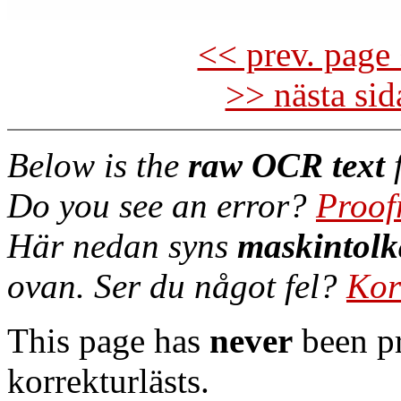
<< prev. page 
>> nästa si
Below is the
raw OCR text
f
Do you see an error?
Proof
Här nedan syns
maskintolk
ovan. Ser du något fel?
Kor
This page has
never
been pr
korrekturlästs.