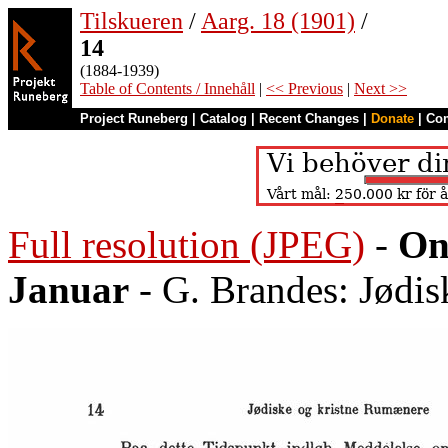
Tilskueren
/
Aarg. 18 (1901)
/
14
(1884-1939)
Table of Contents / Innehåll
|
<< Previous
|
Next >>
Project Runeberg
|
Catalog
|
Recent Changes
|
Donate
|
Co
Full resolution (JPEG)
-
On
Januar
- G. Brandes: Jødi