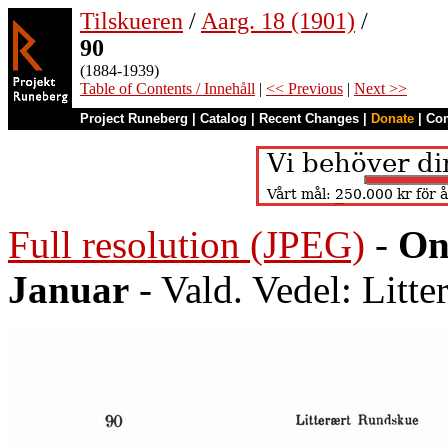
Tilskueren
/
Aarg. 18 (1901)
/
90
(1884-1939)
Table of Contents / Innehåll
|
<< Previous
|
Next >>
Project Runeberg
|
Catalog
|
Recent Changes
|
Donate
|
Co
Full resolution (JPEG)
-
On
Januar
- Vald. Vedel: Litt