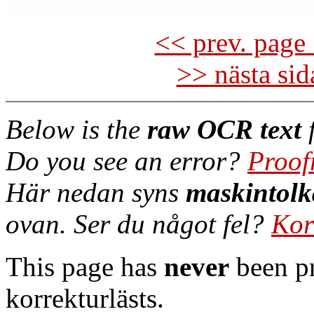
<< prev. page 
>> nästa si
Below is the
raw OCR text
f
Do you see an error?
Proof
Här nedan syns
maskintolk
ovan. Ser du något fel?
Kor
This page has
never
been pr
korrekturlästs.