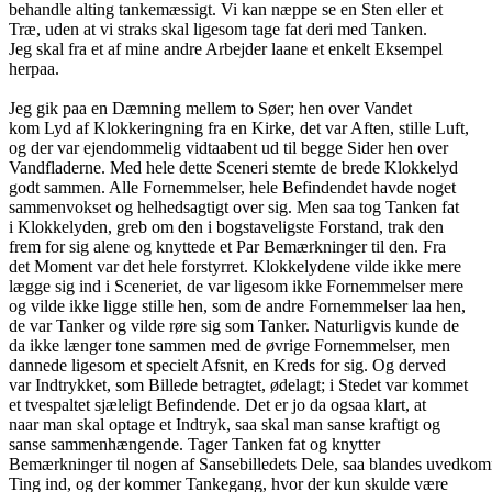
behandle alting tankemæssigt. Vi kan næppe se en Sten eller et
Træ, uden at vi straks skal ligesom tage fat deri med Tanken.
Jeg skal fra et af mine andre Arbejder laane et enkelt Eksempel
herpaa.
Jeg gik paa en Dæmning mellem to Søer; hen over Vandet
kom Lyd af Klokkeringning fra en Kirke, det var Aften, stille Luft,
og der var ejendommelig vidtaabent ud til begge Sider hen over
Vandfladerne. Med hele dette Sceneri stemte de brede Klokkelyd
godt sammen. Alle Fornemmelser, hele Befindendet havde noget
sammenvokset og helhedsagtigt over sig. Men saa tog Tanken fat
i Klokkelyden, greb om den i bogstaveligste Forstand, trak den
frem for sig alene og knyttede et Par Bemærkninger til den. Fra
det Moment var det hele forstyrret. Klokkelydene vilde ikke mere
lægge sig ind i Sceneriet, de var ligesom ikke Fornemmelser mere
og vilde ikke ligge stille hen, som de andre Fornemmelser laa hen,
de var Tanker og vilde røre sig som Tanker. Naturligvis kunde de
da ikke længer tone sammen med de øvrige Fornemmelser, men
dannede ligesom et specielt Afsnit, en Kreds for sig. Og derved
var Indtrykket, som Billede betragtet, ødelagt; i Stedet var kommet
et tvespaltet sjæleligt Befindende. Det er jo da ogsaa klart, at
naar man skal optage et Indtryk, saa skal man sanse kraftigt og
sanse sammenhængende. Tager Tanken fat og knytter
Bemærkninger til nogen af Sansebilledets Dele, saa blandes uvedk
Ting ind, og der kommer Tankegang, hvor der kun skulde være