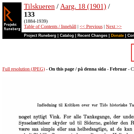
Tilskueren
/
Aarg. 18 (1901)
/
133
(1884-1939)
Table of Contents / Innehåll
|
<< Previous
|
Next >>
Project Runeberg
|
Catalog
|
Recent Changes
|
Donate
|
Co
Full resolution (JPEG)
-
On this page / på denna sida
-
Februar
- C