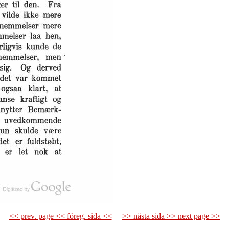
<< prev. page << föreg. sida <<
>> nästa sida >> next page >>