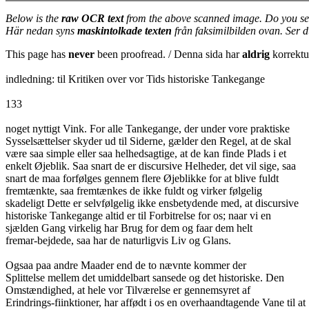
Below is the
raw OCR text
from the above scanned image. Do you se
Här nedan syns
maskintolkade texten
från faksimilbilden ovan. Ser 
This page has
never
been proofread. / Denna sida har
aldrig
korrektur
indledning: til Kritiken over vor Tids historiske Tankegange
133
noget nyttigt Vink. For alle Tankegange, der under vore praktiske
Sysselsættelser skyder ud til Siderne, gælder den Regel, at de skal
være saa simple eller saa helhedsagtige, at de kan finde Plads i et
enkelt Øjeblik. Saa snart de er discursive Helheder, det vil sige, saa
snart de maa forfølges gennem flere Øjeblikke for at blive fuldt
fremtænkte, saa fremtænkes de ikke fuldt og virker følgelig
skadeligt Dette er selvfølgelig ikke ensbetydende med, at discursive
historiske Tankegange altid er til Forbitrelse for os; naar vi en
sjælden Gang virkelig har Brug for dem og faar dem helt
fremar-bejdede, saa har de naturligvis Liv og Glans.
Ogsaa paa andre Maader end de to nævnte kommer der
Splittelse mellem det umiddelbart sansede og det historiske. Den
Omstændighed, at hele vor Tilværelse er gennemsyret af
Erindrings-fiinktioner, har affødt i os en overhaandtagende Vane til at