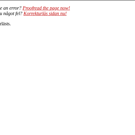
e an error?
Proofread the page now!
du något fel?
Korrekturläs sidan nu!
lästs.