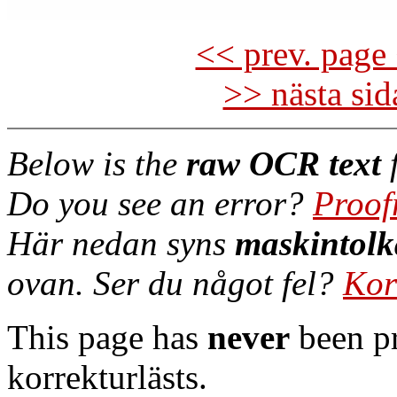
<< prev. page 
>> nästa si
Below is the
raw OCR text
f
Do you see an error?
Proof
Här nedan syns
maskintolk
ovan. Ser du något fel?
Kor
This page has
never
been pr
korrekturlästs.