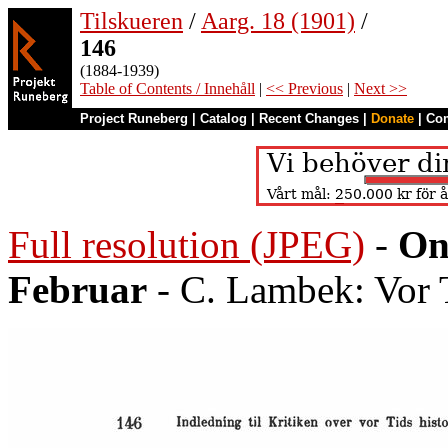
Tilskueren
/
Aarg. 18 (1901)
/
146
(1884-1939)
Table of Contents / Innehåll
|
<< Previous
|
Next >>
Project Runeberg
|
Catalog
|
Recent Changes
|
Donate
|
Co
Full resolution (JPEG)
-
On
Februar
- C. Lambek: Vor 