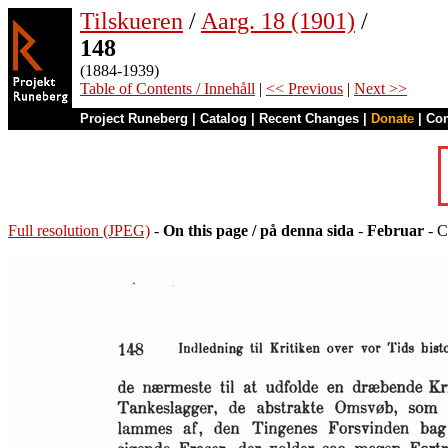
Tilskueren
/
Aarg. 18 (1901)
/
148
(1884-1939)
Table of Contents / Innehåll
|
<< Previous
|
Next >>
Project Runeberg
|
Catalog
|
Recent Changes
|
Donate
|
Co
Full resolution (JPEG)
-
On this page / på denna sida
-
Februar
- C