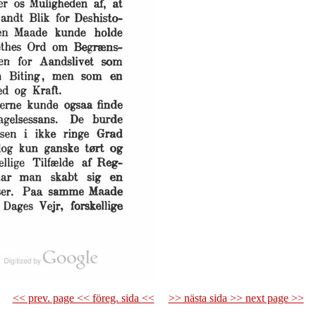
<< prev. page << föreg. sida <<
>> nästa sida >> next page >>