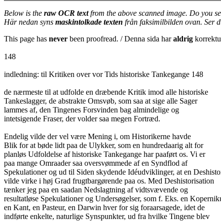
Below is the
raw OCR text
from the above scanned image. Do you se
Här nedan syns
maskintolkade texten
från faksimilbilden ovan. Ser 
This page has
never
been proofread. / Denna sida har
aldrig
korrektur
148
indledning: til Kritiken over vor Tids historiske Tankegange 148
de nærmeste til at udfolde en dræbende Kritik imod alle historiske
Tankeslagger, de abstrakte Omsvøb, som saa at sige alle Sager
lammes af, den Tingenes Forsvinden bag almindelige og
intetsigende Fraser, der volder saa megen Fortræd.
Endelig vilde der vel være Mening i, om Historikerne havde
Blik for at bøde lidt paa de Ulykker, som en hundredaarig alt for
planløs Udfoldelse af historiske Tankegange har paaført os. Vi er
paa mange Omraader saa oversvømmede af en Syndflod af
Spekulationer og ud til Siden skydende Idéudviklinger, at en Deshisto
vilde virke i høj Grad frugtbargørende paa os. Med Deshistorisation
tænker jeg paa en saadan Nedslagtning af vidtsvævende og
resultatløse Spekulationer og Undersøgelser, som f. Eks. en Kopernik
en Kant, en Pasteur, en Darwin hver for sig foraarsagede, idet de
indførte enkelte, naturlige Synspunkter, ud fra hvilke Tingene blev