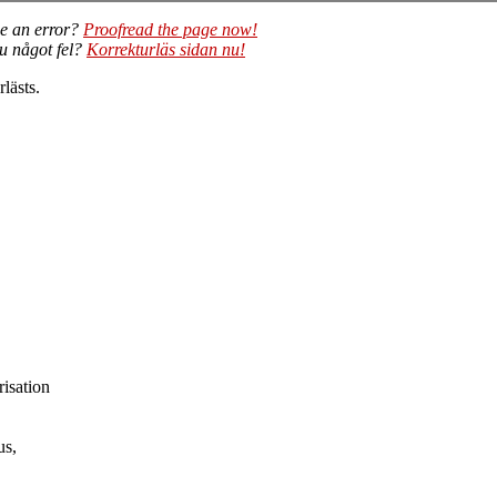
e an error?
Proofread the page now!
du något fel?
Korrekturläs sidan nu!
lästs.
risation
us,