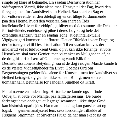
simple og klare at behandle. En saadan Deshistorisation har
vidtforgrenet Værdi, ikke alene med Hensyn til det Fag, hvori den
foregaar, men for Aandslivet som Helhed. Saa snart en Sag er
for vidtsvævende, er den ødelagt og virker tillige fordummende
paa den Hjerne, hvori den verserer. Saa snart en Tids
intellektuelle Liv er for vidtløftigt, bliver med det samme alle Debatter
for indviklede, endeløse og pilne i deres Logik; og hele det
offentlige Aandsliv faar en saadan Tone, at det intellektuelle
Vigtig-mageri kommer til at florere. Det er Tilfældet i vore Dage, og
derfor trænger vi til Deshistorisation. Til en saadan kræves der
imidlertid vel et fuldvoksent Geni, og vi kan ikke forlange, at vore
Historikere skal være Genier; men vi tænker os Muligheden af, at
de drog historisk Lære af Genierne og vandt Blik for
Deshisto-risationens Betydning, saa at de dog i nogen Maade kunde 
os de værste Vidtløftigheder fra Livet. Goethes Ord om
Begrænsningen gælder ikke alene for Kunsten, men for Aandslivet s
Helhed betragtet, og gælder, ikke som en Biting, men som en
uomgængelig Betingelse for aandelig Sundhed og Kraft.
For at nævne en anden Ting: Historikerne kunde ogsaa finde
Udvej til at bøde vor Mangel paa Iagttagelsessans. De burde
forlængst have opdaget, at Iagttagelsessansen i ikke ringe Grad
kan historisk oparbejdes. Har man — endog kun ganske tørt og
logisk — gennemanalyseret fem, seks forskellige Tilfælde af
Regnens Strømmen, af Skyernes Flugt, da har man skabt sig en