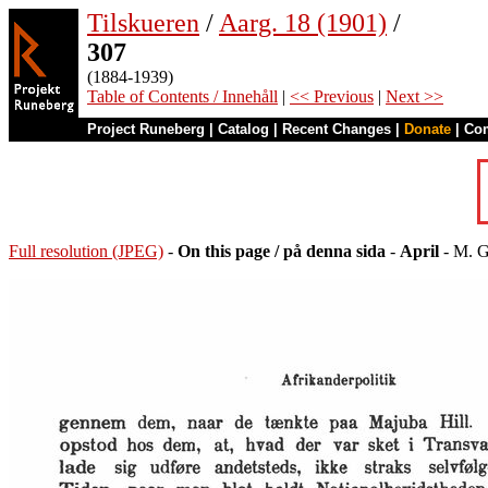
Tilskueren
/
Aarg. 18 (1901)
/
307
(1884-1939)
Table of Contents / Innehåll
|
<< Previous
|
Next >>
Project Runeberg
|
Catalog
|
Recent Changes
|
Donate
|
Co
Full resolution (JPEG)
-
On this page / på denna sida
-
April
- M. Ga