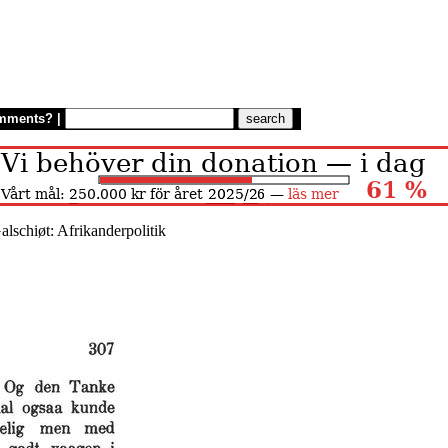
mments?
|
lschiøt: Afrikanderpolitik