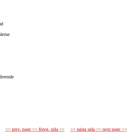
nd
alerne
derende
<< prev. page << föreg. sida <<
>> nästa sida >> next page >>