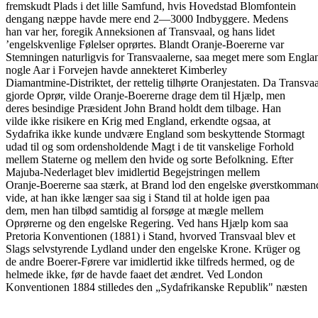
fremskudt Plads i det lille Samfund, hvis Hovedstad Blomfontein
dengang næppe havde mere end 2—3000 Indbyggere. Medens
han var her, foregik Anneksionen af Transvaal, og hans lidet
’engelskvenlige Følelser oprørtes. Blandt Oranje-Boererne var
Stemningen naturligvis for Transvaalerne, saa meget mere som Engla
nogle Aar i Forvejen havde annekteret Kimberley
Diamantmine-Distriktet, der rettelig tilhørte Oranjestaten. Da Transva
gjorde Oprør, vilde Oranje-Boererne drage dem til Hjælp, men
deres besindige Præsident John Brand holdt dem tilbage. Han
vilde ikke risikere en Krig med England, erkendte ogsaa, at
Sydafrika ikke kunde undvære England som beskyttende Stormagt
udad til og som ordensholdende Magt i de tit vanskelige Forhold
mellem Staterne og mellem den hvide og sorte Befolkning. Efter
Majuba-Nederlaget blev imidlertid Begejstringen mellem
Oranje-Boererne saa stærk, at Brand lod den engelske øverstkomman
vide, at han ikke længer saa sig i Stand til at holde igen paa
dem, men han tilbød samtidig al forsøge at mægle mellem
Oprørerne og den engelske Regering. Ved hans Hjælp kom saa
Pretoria Konventionen (1881) i Stand, hvorved Transvaal blev et
Slags selvstyrende Lydland under den engelske Krone. Krüger og
de andre Boerer-Førere var imidlertid ikke tilfreds hermed, og de
helmede ikke, før de havde faaet det ændret. Ved London
Konventionen 1884 stilledes den „Sydafrikanske Republik" næsten