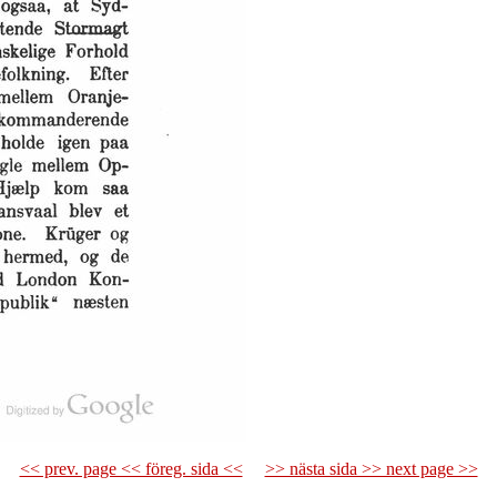
<< prev. page << föreg. sida <<
>> nästa sida >> next page >>