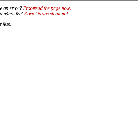
e an error?
Proofread the page now!
du något fel?
Korrekturläs sidan nu!
lästs.