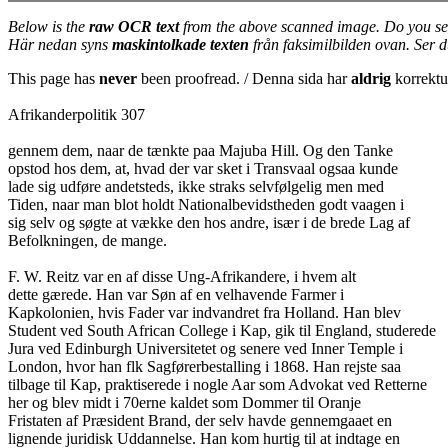
Below is the
raw OCR text
from the above scanned image. Do you se
Här nedan syns
maskintolkade texten
från faksimilbilden ovan. Ser 
This page has
never
been proofread. / Denna sida har
aldrig
korrektur
Afrikanderpolitik 307
gennem dem, naar de tænkte paa Majuba Hill. Og den Tanke
opstod hos dem, at, hvad der var sket i Transvaal ogsaa kunde
lade sig udføre andetsteds, ikke straks selvfølgelig men med
Tiden, naar man blot holdt Nationalbevidstheden godt vaagen i
sig selv og søgte at vække den hos andre, især i de brede Lag af
Befolkningen, de mange.
F. W. Reitz var en af disse Ung-Afrikandere, i hvem alt
dette gærede. Han var Søn af en velhavende Farmer i
Kapkolonien, hvis Fader var indvandret fra Holland. Han blev
Student ved South African College i Kap, gik til England, studerede
Jura ved Edinburgh Universitetet og senere ved Inner Temple i
London, hvor han flk Sagførerbestalling i 1868. Han rejste saa
tilbage til Kap, praktiserede i nogle Aar som Advokat ved Retterne
her og blev midt i 70erne kaldet som Dommer til Oranje
Fristaten af Præsident Brand, der selv havde gennemgaaet en
lignende juridisk Uddannelse. Han kom hurtig til at indtage en