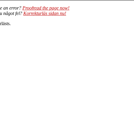
e an error?
Proofread the page now!
du något fel?
Korrekturläs sidan nu!
lästs.