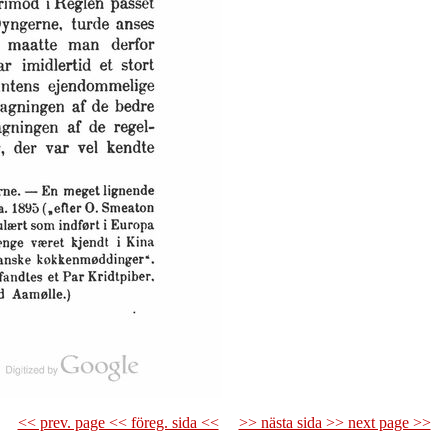
<< prev. page << föreg. sida <<
>> nästa sida >> next page >>