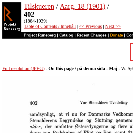
Tilskueren
/
Aarg. 18 (1901)
/
402
(1884-1939)
Table of Contents / Innehåll
|
<< Previous
|
Next >>
Project Runeberg
|
Catalog
|
Recent Changes
|
Donate
|
Co
Full resolution (JPEG)
-
On this page / på denna sida
-
Maj
- W. Sø