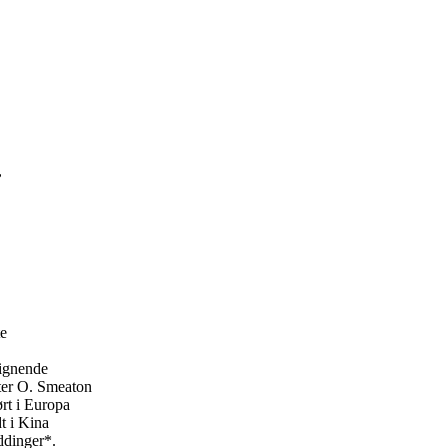
,
te
lignende
fter O. Smeaton
ørt i Europa
t i Kina
ddinger*.