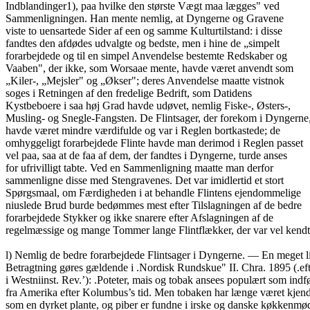
Indblandinger1), paa hvilke den største Vægt maa lægges" ved
Sammenligningen. Han mente nemlig, at Dyngerne og Gravene
viste to uensartede Sider af een og samme Kulturtilstand: i disse
fandtes den afdødes udvalgte og bedste, men i hine de „simpelt
forarbejdede og til en simpel Anvendelse bestemte Redskaber og
Vaaben", der ikke, som Worsaae mente, havde været anvendt som
„Kiler-, „Mejsler" og „Økser"; deres Anvendelse maatte vistnok
soges i Retningen af den fredelige Bedrift, som Datidens
Kystbeboere i saa høj Grad havde udøvet, nemlig Fiske-, Østers-,
Musling- og Snegle-Fangsten. De Flintsager, der forekom i Dyngerne
havde været mindre værdifulde og var i Reglen bortkastede; de
omhyggeligt forarbejdede Flinte havde man derimod i Reglen passet
vel paa, saa at de faa af dem, der fandtes i Dyngerne, turde anses
for ufrivilligt tabte. Ved en Sammenligning maatte man derfor
sammenligne disse med Stengravenes. Det var imidlertid et stort
Spørgsmaal, om Færdigheden i at behandle Flintens ejendommelige
niuslede Brud burde bedømmes mest efter Tilslagningen af de bedre
forarbejdede Stykker og ikke snarere efter Afslagningen af de
regelmæssige og mange Tommer lange Flintflækker, der var vel kend
l) Nemlig de bedre forarbejdede Flintsager i Dyngerne. — En meget 
Betragtning gøres gældende i .Nordisk Rundskue" II. Chra. 1895 (.e
i Westniinst. Rev.’): .Poteter, mais og tobak ansees populært som indf
fra Amerika efter Kolumbus’s tid. Men tobaken har længe været kjend
som en dyrket plante, og piber er fundne i irske og danske køkkenmø