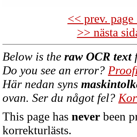
<< prev. page 
>> nästa si
Below is the
raw OCR text
f
Do you see an error?
Proof
Här nedan syns
maskintolk
ovan. Ser du något fel?
Kor
This page has
never
been pr
korrekturlästs.