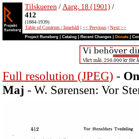
Tilskueren
/
Aarg. 18 (1901)
/
412
(1884-1939)
Table of Contents / Innehåll
|
<< Previous
|
Next >>
Project Runeberg
|
Catalog
|
Recent Changes
|
Donate
|
Co
Full resolution (JPEG)
-
On
Maj
- W. Sørensen: Vor Ste