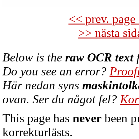
<< prev. page 
>> nästa si
Below is the
raw OCR text
f
Do you see an error?
Proof
Här nedan syns
maskintolk
ovan. Ser du något fel?
Kor
This page has
never
been pr
korrekturlästs.