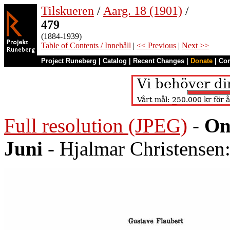
Tilskueren
/
Aarg. 18 (1901)
/
479
(1884-1939)
Table of Contents / Innehåll
|
<< Previous
|
Next >>
Project Runeberg
|
Catalog
|
Recent Changes
|
Donate
|
Co
Full resolution (JPEG)
-
On
Juni
- Hjalmar Christensen: