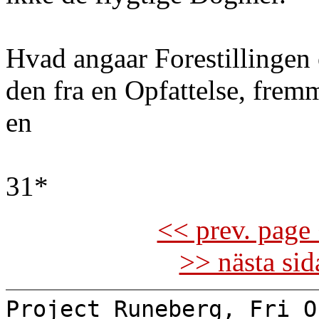
Hvad angaar Forestillingen
den fra en Opfattelse, frem
en
31*
<< prev. page 
>> nästa si
Project Runeberg, Fri O