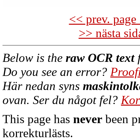
<< prev. page 
>> nästa si
Below is the
raw OCR text
f
Do you see an error?
Proof
Här nedan syns
maskintolk
ovan. Ser du något fel?
Kor
This page has
never
been pr
korrekturlästs.