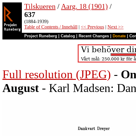
Tilskueren
/
Aarg. 18 (1901)
/
637
(1884-1939)
Table of Contents / Innehåll
|
<< Previous
|
Next >>
Project Runeberg
|
Catalog
|
Recent Changes
|
Donate
|
Co
Full resolution (JPEG)
-
On
August
- Karl Madsen: Dan