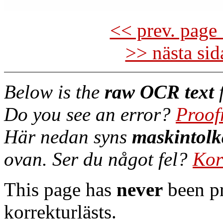
<< prev. page 
>> nästa si
Below is the
raw OCR text
f
Do you see an error?
Proof
Här nedan syns
maskintolk
ovan. Ser du något fel?
Kor
This page has
never
been pr
korrekturlästs.