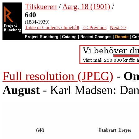
Tilskueren
/
Aarg. 18 (1901)
/
640
(1884-1939)
Table of Contents / Innehåll
|
<< Previous
|
Next >>
Project Runeberg
|
Catalog
|
Recent Changes
|
Donate
|
Co
Full resolution (JPEG)
-
On
August
- Karl Madsen: Dan