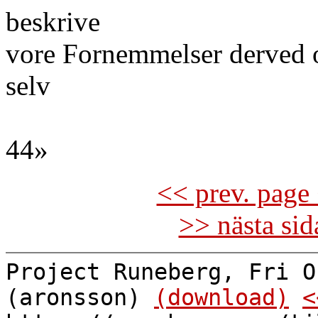
beskrive
vore Fornemmelser derved o
selv
44»
<< prev. page 
>> nästa si
Project Runeberg, Fri O
(aronsson)
(download)
<