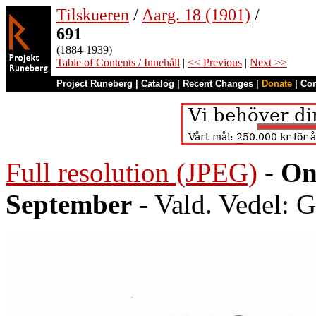
Tilskueren
/
Aarg. 18 (1901)
/
691
(1884-1939)
Table of Contents / Innehåll
|
<< Previous
|
Next >>
Project Runeberg
|
Catalog
|
Recent Changes
|
Donate
|
Co
Full resolution (JPEG)
-
On
September
- Vald. Vedel: 