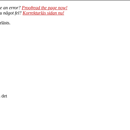
e an error?
Proofread the page now!
du något fel?
Korrekturläs sidan nu!
lästs.
 det