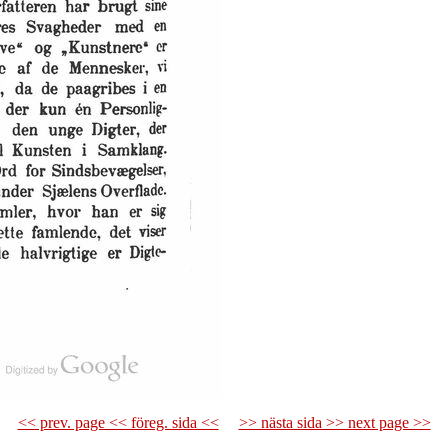
<< prev. page << föreg. sida <<
>> nästa sida >> next page >>