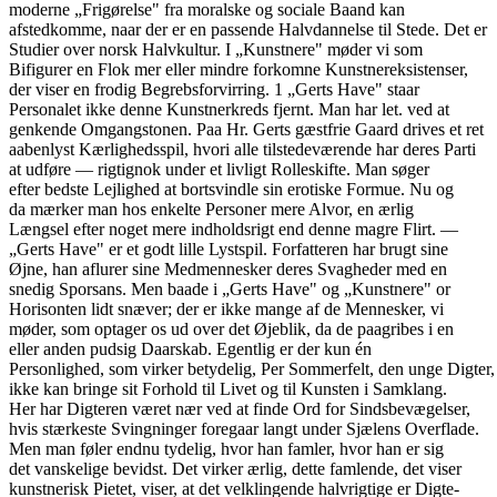
moderne „Frigørelse" fra moralske og sociale Baand kan
afstedkomme, naar der er en passende Halvdannelse til Stede. Det er
Studier over norsk Halvkultur. I „Kunstnere" møder vi som
Bifigurer en Flok mer eller mindre forkomne Kunstnereksistenser,
der viser en frodig Begrebsforvirring. 1 „Gerts Have" staar
Personalet ikke denne Kunstnerkreds fjernt. Man har let. ved at
genkende Omgangstonen. Paa Hr. Gerts gæstfrie Gaard drives et ret
aabenlyst Kærlighedsspil, hvori alle tilstedeværende har deres Parti
at udføre — rigtignok under et livligt Rolleskifte. Man søger
efter bedste Lejlighed at bortsvindle sin erotiske Formue. Nu og
da mærker man hos enkelte Personer mere Alvor, en ærlig
Længsel efter noget mere indholdsrigt end denne magre Flirt. —
„Gerts Have" er et godt lille Lystspil. Forfatteren har brugt sine
Øjne, han aflurer sine Medmennesker deres Svagheder med en
snedig Sporsans. Men baade i „Gerts Have" og „Kunstnere" or
Horisonten lidt snæver; der er ikke mange af de Mennesker, vi
møder, som optager os ud over det Øjeblik, da de paagribes i en
eller anden pudsig Daarskab. Egentlig er der kun én
Personlighed, som virker betydelig, Per Sommerfelt, den unge Digter,
ikke kan bringe sit Forhold til Livet og til Kunsten i Samklang.
Her har Digteren været nær ved at finde Ord for Sindsbevægelser,
hvis stærkeste Svingninger foregaar langt under Sjælens Overflade.
Men man føler endnu tydelig, hvor han famler, hvor han er sig
det vanskelige bevidst. Det virker ærlig, dette famlende, det viser
kunstnerisk Pietet, viser, at det velklingende halvrigtige er Digte-