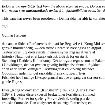
Below is the
raw OCR text
from the above scanned image. Do you se
Här nedan syns
maskintolkade texten
från faksimilbilden ovan. Ser 
This page has
never
been proofread. / Denna sida har
aldrig
korrektur
780
Gunnar Heiberg
den anden Side er Forfatterens dramatiske Begavelse i „Kong Midas*
ganske umiskendelig, — den første Opførelse blev ogsaa en afgjort
Teatersucces. Stykkets største Interesse synes mig nu at være af
historisk Natur: det er et karakteristisk Udtryk for en stærk
Stemning i Datidens Kulturkamp. Det tør ogsaa regnes som en Faktor
i Udviklingen, det har øvet en gavnlig Indflydelse fremad. Stykket
er en af de første kraftigere Livsytringer af en virkelig frisindet
Opposition inden for det saakaldte Fremskridtsparti, hvis
Frisindet-hed i mange Livsspørgsmaal næppe engang var saa stor som
gamle Højres.
Efter „Kong Midas" kom „Kunstnere" (1893) og „Gerts Have’
(1894). 1 begge disse Skuespil beskæftiger Forfatteren sig med
forskellige Former for sjælelig Forvrøvlethed, særlig paa det
erotiske Omraade. Han analyserer de snurrige Foreteelser, en