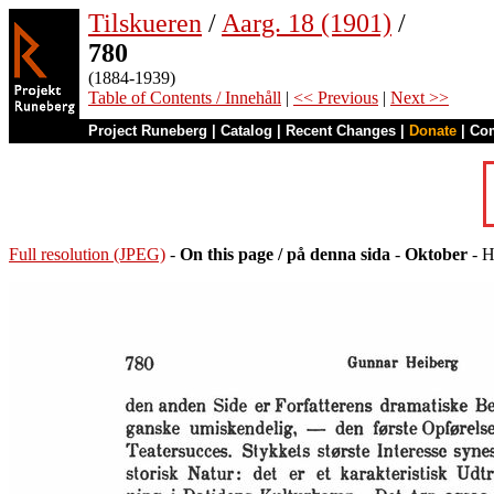
Tilskueren
/
Aarg. 18 (1901)
/
780
(1884-1939)
Table of Contents / Innehåll
|
<< Previous
|
Next >>
Project Runeberg
|
Catalog
|
Recent Changes
|
Donate
|
Co
Full resolution (JPEG)
-
On this page / på denna sida
-
Oktober
- H