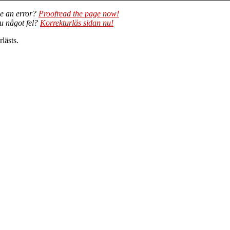
e an error?
Proofread the page now!
du något fel?
Korrekturläs sidan nu!
lästs.