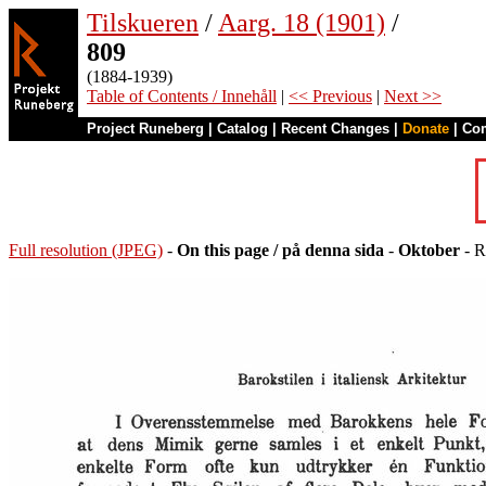
Tilskueren
/
Aarg. 18 (1901)
/
809
(1884-1939)
Table of Contents / Innehåll
|
<< Previous
|
Next >>
Project Runeberg
|
Catalog
|
Recent Changes
|
Donate
|
Co
Full resolution (JPEG)
-
On this page / på denna sida
-
Oktober
- R