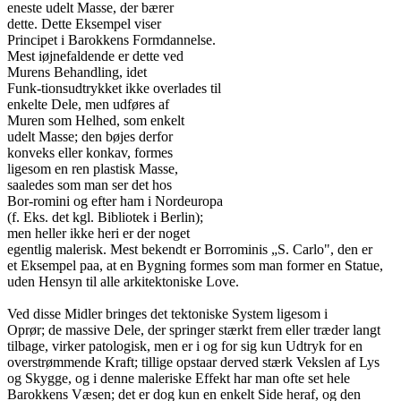
eneste udelt Masse, der bærer
dette. Dette Eksempel viser
Principet i Barokkens Formdannelse.
Mest iøjnefaldende er dette ved
Murens Behandling, idet
Funk-tionsudtrykket ikke overlades til
enkelte Dele, men udføres af
Muren som Helhed, som enkelt
udelt Masse; den bøjes derfor
konveks eller konkav, formes
ligesom en ren plastisk Masse,
saaledes som man ser det hos
Bor-romini og efter ham i Nordeuropa
(f. Eks. det kgl. Bibliotek i Berlin);
men heller ikke heri er der noget
egentlig malerisk. Mest bekendt er Borrominis „S. Carlo", den er
et Eksempel paa, at en Bygning formes som man former en Statue,
uden Hensyn til alle arkitektoniske Love.
Ved disse Midler bringes det tektoniske System ligesom i
Oprør; de massive Dele, der springer stærkt frem eller træder langt
tilbage, virker patologisk, men er i og for sig kun Udtryk for en
overstrømmende Kraft; tillige opstaar derved stærk Vekslen af Lys
og Skygge, og i denne maleriske Effekt har man ofte set hele
Barokkens Væsen; det er dog kun en enkelt Side heraf, og den