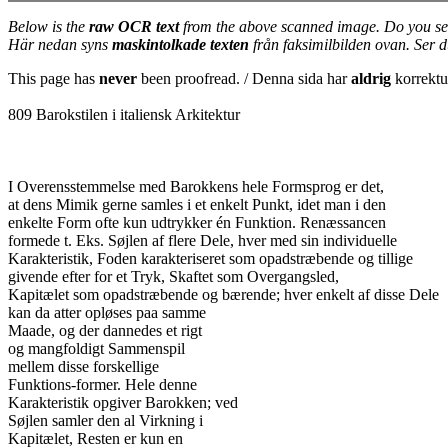
Below is the
raw OCR text
from the above scanned image. Do you se
Här nedan syns
maskintolkade texten
från faksimilbilden ovan. Ser 
This page has
never
been proofread. / Denna sida har
aldrig
korrektur
809 Barokstilen i italiensk Arkitektur
I Overensstemmelse med Barokkens hele Formsprog er det,
at dens Mimik gerne samles i et enkelt Punkt, idet man i den
enkelte Form ofte kun udtrykker én Funktion. Renæssancen
formede t. Eks. Søjlen af flere Dele, hver med sin individuelle
Karakteristik, Foden karakteriseret som opadstræbende og tillige
givende efter for et Tryk, Skaftet som Overgangsled,
Kapitælet som opadstræbende og bærende; hver enkelt af disse Dele
kan da atter opløses paa samme
Maade, og der dannedes et rigt
og mangfoldigt Sammenspil
mellem disse forskellige
Funktions-former. Hele denne
Karakteristik opgiver Barokken; ved
Søjlen samler den al Virkning i
Kapitælet, Resten er kun en