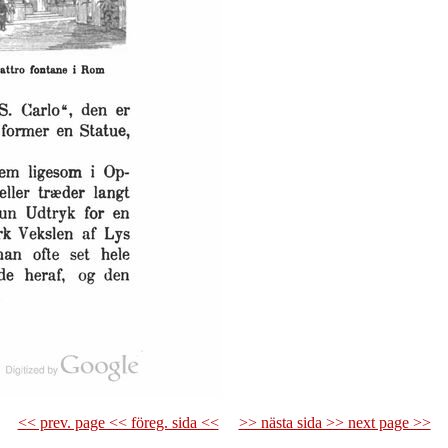
<< prev. page << föreg. sida <<
>> nästa sida >> next page >>