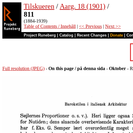
Tilskueren
/
Aarg. 18 (1901)
/
811
(1884-1939)
Table of Contents / Innehåll
|
<< Previous
|
Next >>
Project Runeberg
|
Catalog
|
Recent Changes
|
Donate
|
Co
Full resolution (JPEG)
-
On this page / på denna sida
-
Oktober
- R