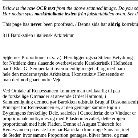
Below is the
raw OCR text
from the above scanned image. Do you se
Här nedan syns
maskintolkade texten
från faksimilbilden ovan. Ser 
This page has
never
been proofread. / Denna sida har
aldrig
korrektur
811 Barokstilen i italiensk Arkitektur
Søjlernes Proportioner o. s. v.). Heri ligger ogsaa Stilens Betydning
for Nutiden; dens slaaende overbevisende Karakteristik i Helheden
har f. Eks. G. Semper lært overordentlig meget af, og med ham
hele den moderne tyske Arkitektur. I konstruktiv Henseende er
man derimod gaaet andre Veje.
Ved Omtale af Renæssancen kommer man uvilkaarlig til paa
de forskellige Omraader at anvende Ordet Harmoni; i
Sammenligning dermed gør Barokken udstrakt Brug af Dissonansenl)
Principet for Renæssancen er, at den gentager samme Figur i
Bygningens forskellige Dele, saaledes i Cancelleria; de to Vinduer er
proportionale indbyrdes og med Pilasterintervallet, dette er igen
proportionalt med hele Fladen. Denne af August Thiersch for
Renæssancen paaviste Lov har Barokken kun ringe Sans for, idet
de Steder, hvor samme Proportion gentages, bliver færre, og man