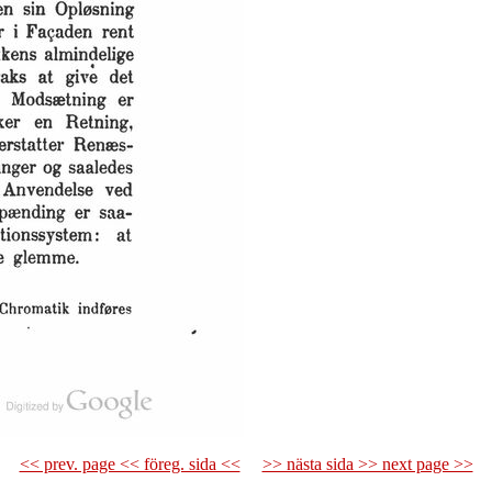
<< prev. page << föreg. sida <<
>> nästa sida >> next page >>