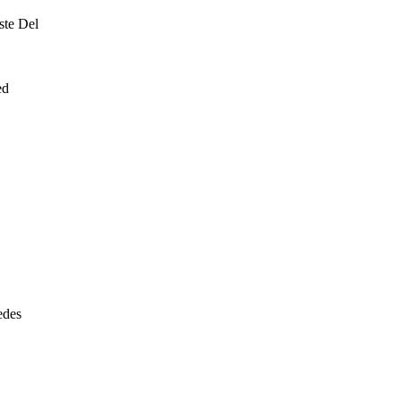
ste Del
ed
edes