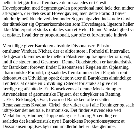
heller intet gør for at fremhæve dem: saaledes er i Gesü
Hovedportalen med Segmentgavlen proportional med hele den midter
afFaçaden, der dækkes af Hovedgavlen; men dette Forhold bliver
mindre iøjnefaldende ved den under Segmentgavlen indskudte Gavl,
der tiltrækker sig Opmærksomheden som Hovedsagen, ligesom heller
ikke Midterpartiet straks opfattes som et Hele. Denne Vanskelighed v
at opfatte, hvad der er proportionalt, gør ofte et forvirrende Indtryk.
Men tillige giver Barokken absolute Dissonanser: Pilastre
omslutter Vinduer, Nicher, der er altfor store i Forhold til Intervallet,
de ligesom klemmes inde mellem Pilastrene og trænges derfor opad,
indtil de støder mod Gesimsen. Denne Opadstræben er karakteristisk
for Barokken; foroven finder Dissonansen i Regelen sin Opløsning
i harmoniske Forhold, og saaledes fremkommer der i Façaden rent
dekorativt en Udvikling opad; dette svarer til Barokkens almindelige
Tendens: at danne en Udvikling i Stedet for straks at give det
færdige og afsluttede. En Konsekvens af denne Modsætning er
Anvendelsen af geometriske Figurer, der udtrykker en Retning,
f. Eks. Rektangel, Oval, hvormed Barokken ofte erstatter
Renæssancens Kvadrat, Cirkel, der virker ens i alle Retninger og saal
udtrykker det neutrale, harmoniske. Det finder Anvendelse ved
Medailloner, Vinduer, Trappeanlæg etc. Uro og Spænding er
saaledes det karakteristisk nye i Barokkens Proportionssystem: at
Dissonansen opløses bør man imidlertid heller ikke glemme.