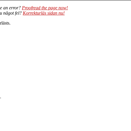
e an error?
Proofread the page now!
du något fel?
Korrekturläs sidan nu!
lästs.
.