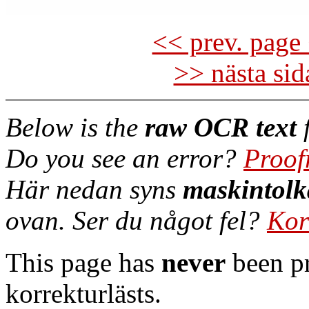
<< prev. page 
>> nästa si
Below is the
raw OCR text
f
Do you see an error?
Proof
Här nedan syns
maskintolk
ovan. Ser du något fel?
Kor
This page has
never
been pr
korrekturlästs.