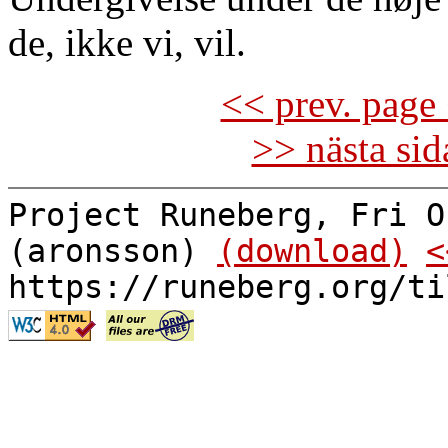
de, ikke vi, vil.
<< prev. page 
>> nästa si
Project Runeberg, Fri O
(aronsson)
(download)
<
https://runeberg.org/ti