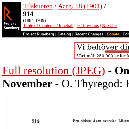
Tilskueren
/
Aarg. 18 (1901)
/
914
(1884-1939)
Table of Contents / Innehåll
|
<< Previous
|
Next >>
Project Runeberg
|
Catalog
|
Recent Changes
|
Donate
|
Co
Full resolution (JPEG)
-
On
November
- O. Thyregod: F