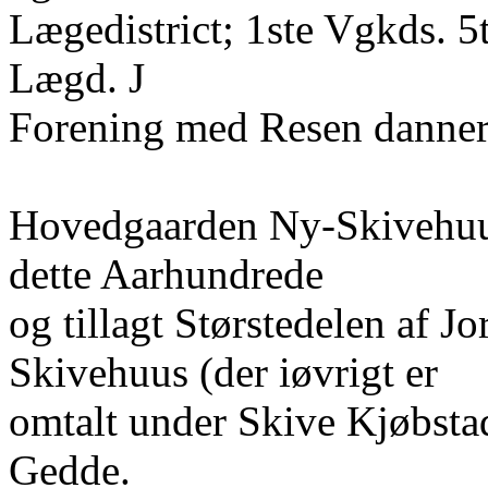
Lægedistrict; 1ste Vgkds. 
Lægd. J
Forening med Resen danne
Hovedgaarden Ny-Skivehuus 
dette Aarhundrede
og tillagt Størstedelen af J
Skivehuus (der iøvrigt er
omtalt under Skive Kjøbstad
Gedde.