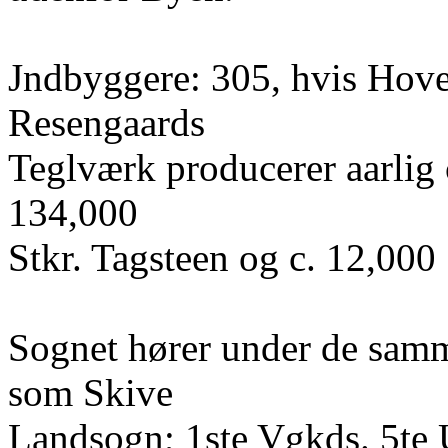
Jndbyggere: 305, hvis Hove
Resengaards
Teglværk producerer aarlig 
134,000
Stkr. Tagsteen og c. 12,000 
Sognet hører under de samm
som Skive
Landsogn; 1ste Vgkds. 5te