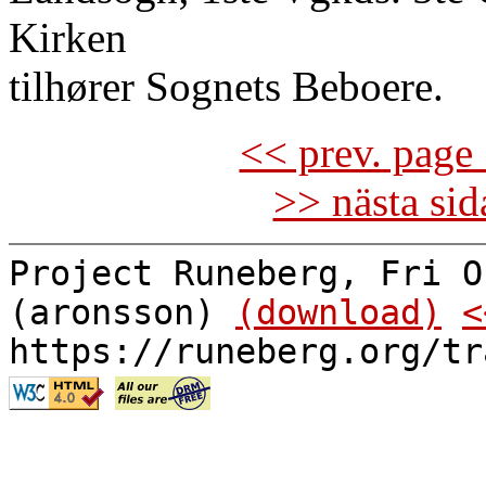
Kirken
tilhører Sognets Beboere.
<< prev. page 
>> nästa si
Project Runeberg, Fri O
(aronsson)
(download)
<
https://runeberg.org/tr