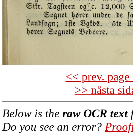
<< prev. page 
>> nästa si
Below is the
raw OCR text
f
Do you see an error?
Proof