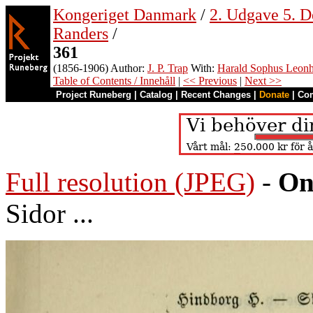
Kongeriget Danmark
/
2. Udgave 5. D
Randers
/
361
(1856-1906) Author:
J. P. Trap
With:
Harald Sophus Leonh
Table of Contents / Innehåll
|
<< Previous
|
Next >>
Project Runeberg
|
Catalog
|
Recent Changes
|
Donate
|
Co
Full resolution (JPEG)
-
On
Sidor ...