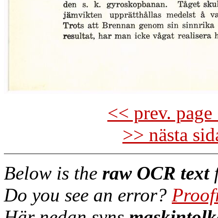
<< prev. page 
>> nästa si
Below is the
raw OCR text
f
Do you see an error?
Proof
Här nedan syns
maskintolk