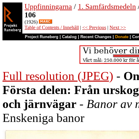
Uppfinningarna
/
1. Samfärdsmedeln
106
(1926)
Table of Contents / Innehåll
|
<< Previous
|
Next >>
Project Runeberg
|
Catalog
|
Recent Changes
|
Donate
|
Co
Full resolution (JPEG)
-
On
Första delen: Från urskoge
och järnvägar
-
Banor av 
Enskeniga banor