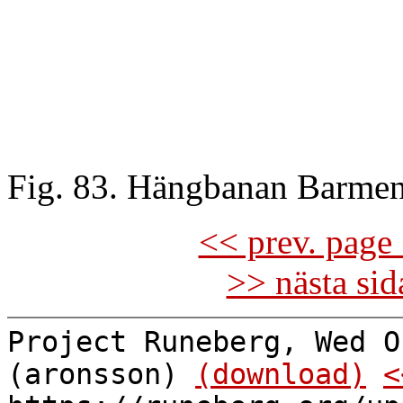
Fig. 83. Hängbanan Barme
<< prev. page 
>> nästa si
Project Runeberg, Wed O
(aronsson)
(download)
<