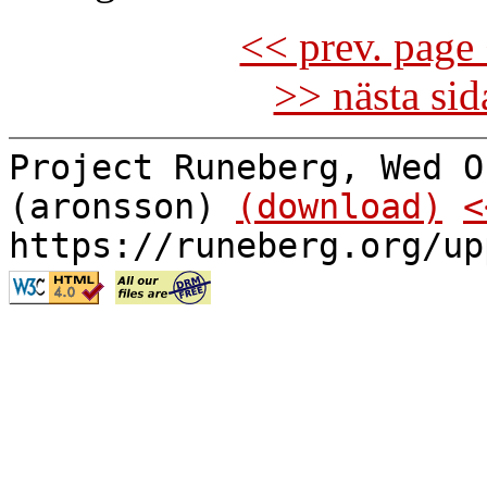
<< prev. page 
>> nästa si
Project Runeberg, Wed O
(aronsson)
(download)
<
https://runeberg.org/up