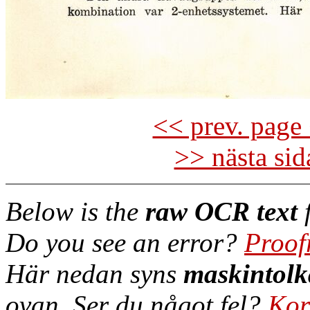
<< prev. page 
>> nästa si
Below is the
raw OCR text
f
Do you see an error?
Proof
Här nedan syns
maskintolk
ovan. Ser du något fel?
Kor