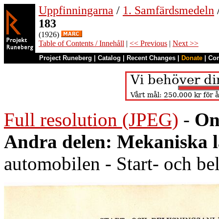
Uppfinningarna
/
1. Samfärdsmedeln
183
(1926)
Table of Contents / Innehåll
|
<< Previous
|
Next >>
Project Runeberg
|
Catalog
|
Recent Changes
|
Donate
|
Co
Full resolution (JPEG)
-
On
Andra delen: Mekaniska 
automobilen - Start- och b