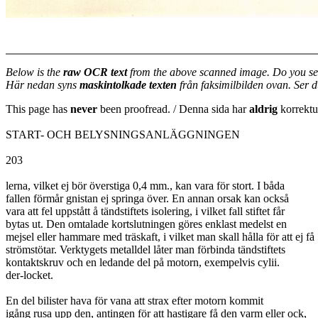
Below is the
raw OCR text
from the above scanned image. Do you se
Här nedan syns
maskintolkade texten
från faksimilbilden ovan. Ser 
This page has
never
been proofread. / Denna sida har
aldrig
korrektur
START- OCH BELYSNINGSANLÄGGNINGEN
203
lerna, vilket ej bör överstiga 0,4 mm., kan vara för stort. I båda
fallen förmår gnistan ej springa över. En annan orsak kan också
vara att fel uppstått å tändstiftets isolering, i vilket fall stiftet får
bytas ut. Den omtalade kortslutningen göres enklast medelst en
mejsel eller hammare med träskaft, i vilket man skall hålla för att ej få
strömstötar. Verktygets metalldel låter man förbinda tändstiftets
kontaktskruv och en ledande del på motorn, exempelvis cylii.
der-locket.
En del bilister hava för vana att strax efter motorn kommit
igång rusa upp den, antingen för att hastigare få den varm eller ock,