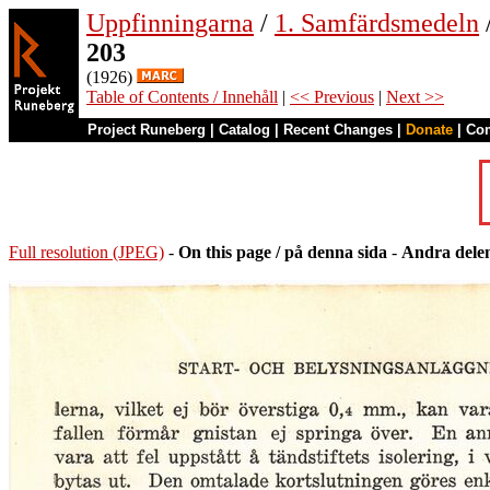
Uppfinningarna
/
1. Samfärdsmedeln
203
(1926)
Table of Contents / Innehåll
|
<< Previous
|
Next >>
Project Runeberg
|
Catalog
|
Recent Changes
|
Donate
|
Co
Full resolution (JPEG)
-
On this page / på denna sida
-
Andra dele