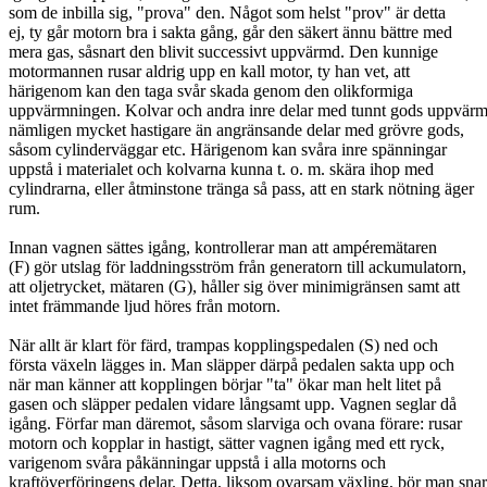
som de inbilla sig, "prova" den. Något som helst "prov" är detta
ej, ty går motorn bra i sakta gång, går den säkert ännu bättre med
mera gas, såsnart den blivit successivt uppvärmd. Den kunnige
motormannen rusar aldrig upp en kall motor, ty han vet, att
härigenom kan den taga svår skada genom den olikformiga
uppvärmningen. Kolvar och andra inre delar med tunnt gods uppvär
nämligen mycket hastigare än angränsande delar med grövre gods,
såsom cylinderväggar etc. Härigenom kan svåra inre spänningar
uppstå i materialet och kolvarna kunna t. o. m. skära ihop med
cylindrarna, eller åtminstone tränga så pass, att en stark nötning äger
rum.
Innan vagnen sättes igång, kontrollerar man att ampéremätaren
(F) gör utslag för laddningsström från generatorn till ackumulatorn,
att oljetrycket, mätaren (G), håller sig över minimigränsen samt att
intet främmande ljud höres från motorn.
När allt är klart för färd, trampas kopplingspedalen (S) ned och
första växeln lägges in. Man släpper därpå pedalen sakta upp och
när man känner att kopplingen börjar "ta" ökar man helt litet på
gasen och släpper pedalen vidare långsamt upp. Vagnen seglar då
igång. Förfar man däremot, såsom slarviga och ovana förare: rusar
motorn och kopplar in hastigt, sätter vagnen igång med ett ryck,
varigenom svåra påkänningar uppstå i alla motorns och
kraftöverföringens delar. Detta, liksom ovarsam växling, bör man snar