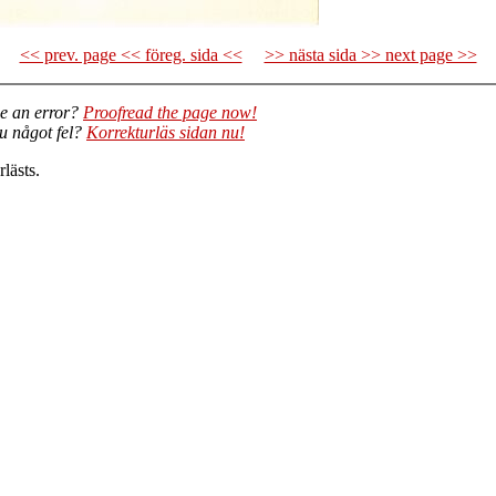
<< prev. page << föreg. sida <<
>> nästa sida >> next page >>
e an error?
Proofread the page now!
du något fel?
Korrekturläs sidan nu!
lästs.