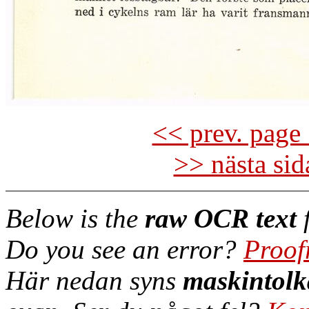
<< prev. page 
>> nästa si
Below is the
raw OCR text
f
Do you see an error?
Proof
Här nedan syns
maskintolk