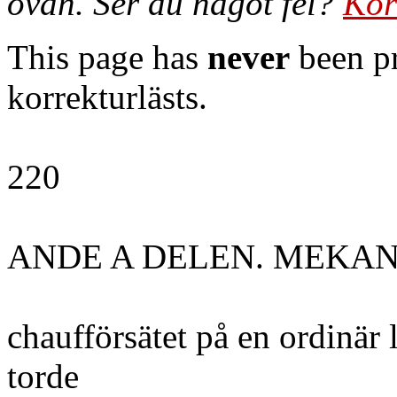
ovan. Ser du något fel?
Kor
This page has
never
been pr
korrekturlästs.
220
ANDE A DELEN. MEKA
chaufförsätet på en ordinär
torde