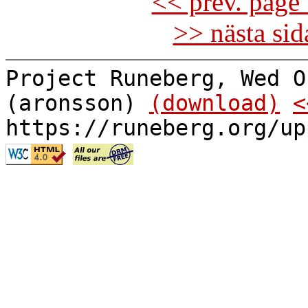
<< prev. page 
>> nästa si
Project Runeberg, Wed O
(aronsson)
(download)
<
https://runeberg.org/up