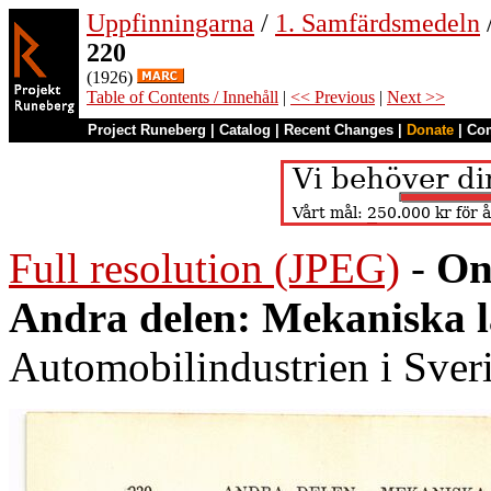
Uppfinningarna
/
1. Samfärdsmedeln
220
(1926)
Table of Contents / Innehåll
|
<< Previous
|
Next >>
Project Runeberg
|
Catalog
|
Recent Changes
|
Donate
|
Co
Full resolution (JPEG)
-
On
Andra delen: Mekaniska 
Automobilindustrien i Sver