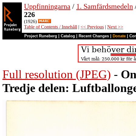
Uppfinningarna
/
1. Samfärdsmedeln
226
(1926)
Table of Contents / Innehåll
|
<< Previous
|
Next >>
Project Runeberg
|
Catalog
|
Recent Changes
|
Donate
|
Co
Full resolution (JPEG)
-
On
Tredje delen: Luftballong