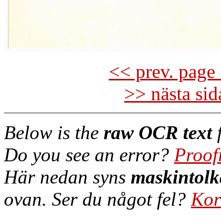
<< prev. page 
>> nästa si
Below is the
raw OCR text
f
Do you see an error?
Proof
Här nedan syns
maskintolk
ovan. Ser du något fel?
Kor