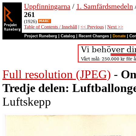
Uppfinningarna
/
1. Samfärdsmedeln
261
(1926)
Table of Contents / Innehåll
|
<< Previous
|
Next >>
Project Runeberg
|
Catalog
|
Recent Changes
|
Donate
|
Co
Full resolution (JPEG)
-
On
Tredje delen: Luftballong
Luftskepp