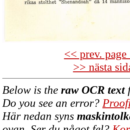
<< prev. page 
>> nästa si
Below is the
raw OCR text
f
Do you see an error?
Proof
Här nedan syns
maskintolk
ovan. Ser du något fel?
Kor