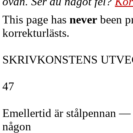
ovan. Ser du något fel?
Kor
This page has
never
been pr
korrekturlästs.
SKRIVKONSTENS UTVE
47
Emellertid är stålpennan — 
någon