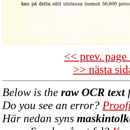
<< prev. page 
>> nästa si
Below is the
raw OCR text
f
Do you see an error?
Proof
Här nedan syns
maskintolk