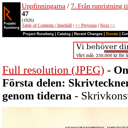
Uppfinningarna
/
7. Från runristning ti
47
(1926)
Table of Contents / Innehåll
|
<< Previous
|
Next >>
Project Runeberg
|
Catalog
|
Recent Changes
|
Donate
|
Co
Full resolution (JPEG)
-
On
Första delen: Skrivteckn
genom tiderna
- Skrivkons