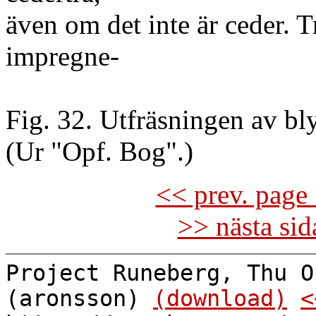
även om det inte är ceder. T
impregne-
Fig. 32. Utfräsningen av blye
(Ur "Opf. Bog".)
<< prev. page 
>> nästa si
Project Runeberg, Thu O
(aronsson)
(download)
<