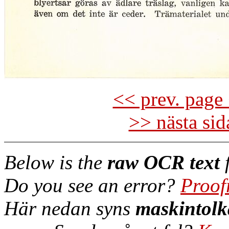
<< prev. page 
>> nästa si
Below is the
raw OCR text
f
Do you see an error?
Proof
Här nedan syns
maskintolk