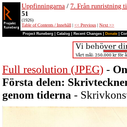
Uppfinningarna
/
7. Från runristning ti
51
(1926)
Table of Contents / Innehåll
|
<< Previous
|
Next >>
Project Runeberg
|
Catalog
|
Recent Changes
|
Donate
|
Co
Full resolution (JPEG)
-
On
Första delen: Skrivteckn
genom tiderna
- Skrivkons