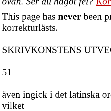
ovan. Ser du något fel?
Kor
This page has
never
been pr
korrekturlästs.
SKRIVKONSTENS UTVE
51
även ingick i det latinska or
vilket