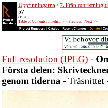
Uppfinningarna
/
7. Från runristning ti
57
(1926)
Table of Contents / Innehåll
|
<< Previous
|
Next >>
Project Runeberg
|
Catalog
|
Recent Changes
|
Donate
|
Co
Full resolution (JPEG)
-
On
Första delen: Skrivteckn
genom tiderna
- Träsnittet