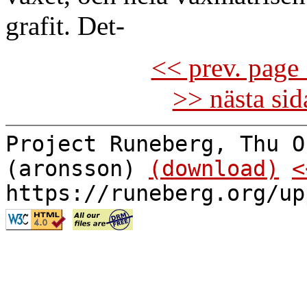
grafit. Det-
<< prev. page 
>> nästa si
Project Runeberg, Thu O
(aronsson)
(download)
<
https://runeberg.org/up