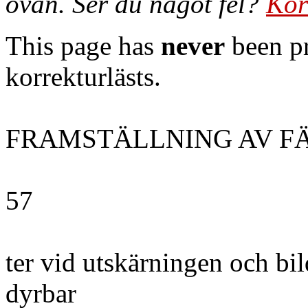
ovan. Ser du något fel?
Kor
This page has
never
been pr
korrekturlästs.
FRAMSTÄLLNING AV F
57
ter vid utskärningen och bil
dyrbar