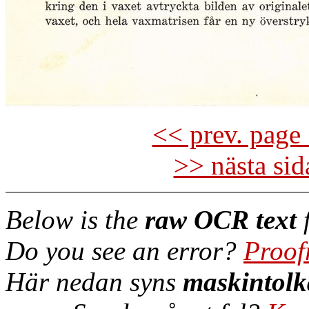
<< prev. page 
>> nästa si
Below is the
raw OCR text
f
Do you see an error?
Proof
Här nedan syns
maskintolk