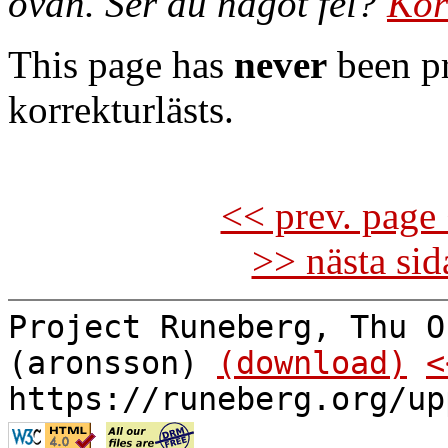
ovan. Ser du något fel?
Kor
This page has
never
been pr
korrekturlästs.
<< prev. page 
>> nästa si
Project Runeberg, Thu O
(aronsson)
(download)
<
https://runeberg.org/up