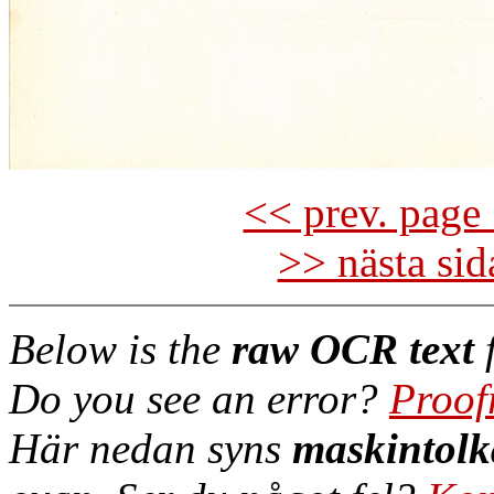
<< prev. page 
>> nästa si
Below is the
raw OCR text
f
Do you see an error?
Proof
Här nedan syns
maskintolk