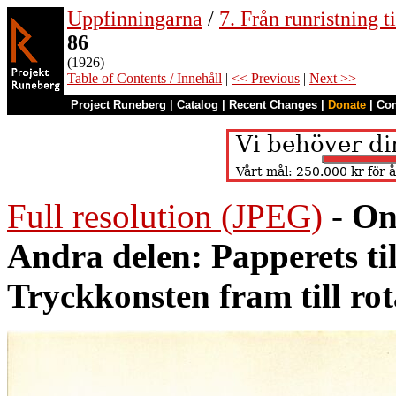
Uppfinningarna
/
7. Från runristning ti
86
(1926)
Table of Contents / Innehåll
|
<< Previous
|
Next >>
Project Runeberg
|
Catalog
|
Recent Changes
|
Donate
|
Co
Full resolution (JPEG)
-
On
Andra delen: Papperets ti
Tryckkonsten fram till ro