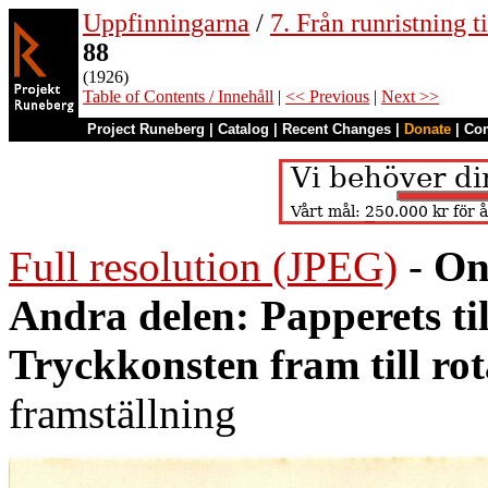
Uppfinningarna
/
7. Från runristning ti
88
(1926)
Table of Contents / Innehåll
|
<< Previous
|
Next >>
Project Runeberg
|
Catalog
|
Recent Changes
|
Donate
|
Co
Full resolution (JPEG)
-
On
Andra delen: Papperets ti
Tryckkonsten fram till ro
framställning