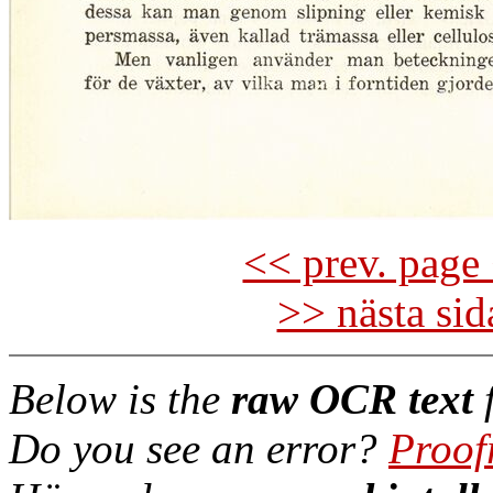
<< prev. page 
>> nästa si
Below is the
raw OCR text
f
Do you see an error?
Proof