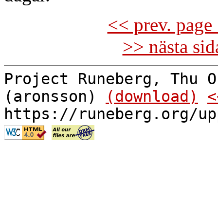
<< prev. page 
>> nästa si
Project Runeberg, Thu O
(aronsson)
(download)
<
https://runeberg.org/up