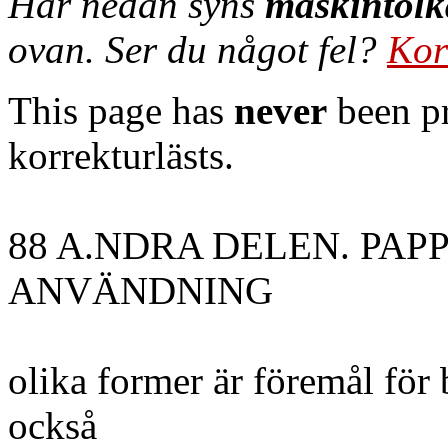
Här nedan syns
maskintolk
ovan. Ser du något fel?
Kor
This page has
never
been pr
korrekturlästs.
88 A.NDRA DELEN. PAP
ANVÄNDNING
olika former är föremål för 
också