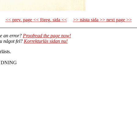
<< prev. page << föreg. sida <<
>> nästa sida >> next page >>
e an error?
Proofread the page now!
du något fel?
Korrekturläs sidan nu!
lästs.
NDNING