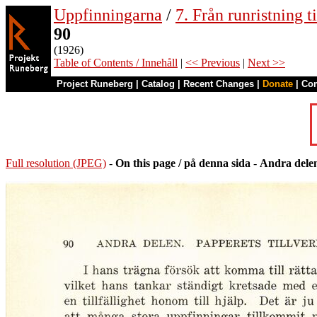
Uppfinningarna
/
7. Från runristning ti
90
(1926)
Table of Contents / Innehåll
|
<< Previous
|
Next >>
Project Runeberg
|
Catalog
|
Recent Changes
|
Donate
|
Co
Full resolution (JPEG)
-
On this page / på denna sida
-
Andra delen