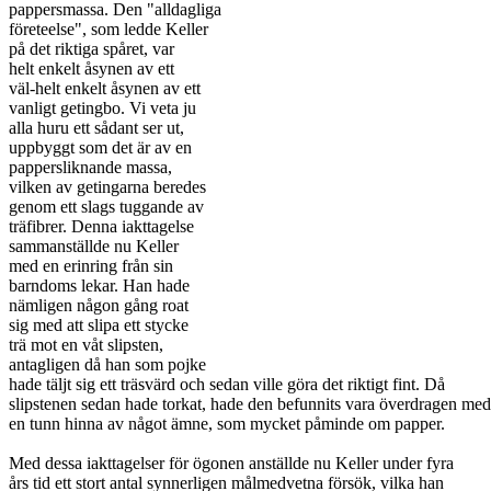
pappersmassa. Den "alldagliga
företeelse", som ledde Keller
på det riktiga spåret, var
helt enkelt åsynen av ett
väl-helt enkelt åsynen av ett
vanligt getingbo. Vi veta ju
alla huru ett sådant ser ut,
uppbyggt som det är av en
pappersliknande massa,
vilken av getingarna beredes
genom ett slags tuggande av
träfibrer. Denna iakttagelse
sammanställde nu Keller
med en erinring från sin
barndoms lekar. Han hade
nämligen någon gång roat
sig med att slipa ett stycke
trä mot en våt slipsten,
antagligen då han som pojke
hade täljt sig ett träsvärd och sedan ville göra det riktigt fint. Då
slipstenen sedan hade torkat, hade den befunnits vara överdragen med
en tunn hinna av något ämne, som mycket påminde om papper.
Med dessa iakttagelser för ögonen anställde nu Keller under fyra
års tid ett stort antal synnerligen målmedvetna försök, vilka han