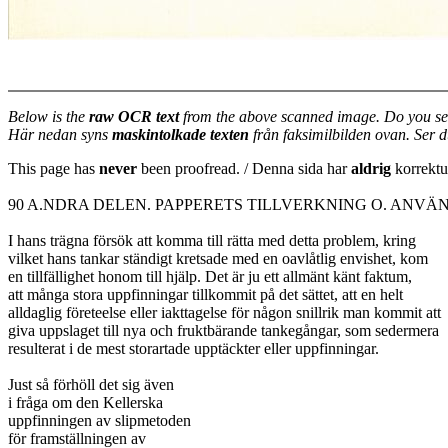
Below is the
raw OCR text
from the above scanned image. Do you se
Här nedan syns
maskintolkade texten
från faksimilbilden ovan. Ser 
This page has
never
been proofread. / Denna sida har
aldrig
korrektur
90 A.NDRA DELEN. PAPPERETS TILLVERKNING O. ANVÄ
I hans trägna försök att komma till rätta med detta problem, kring
vilket hans tankar ständigt kretsade med en oavlåtlig envishet, kom
en tillfällighet honom till hjälp. Det är ju ett allmänt känt faktum,
att många stora uppfinningar tillkommit på det sättet, att en helt
alldaglig företeelse eller iakttagelse för någon snillrik man kommit att
giva uppslaget till nya och fruktbärande tankegångar, som sedermera
resulterat i de mest storartade upptäckter eller uppfinningar.
Just så förhöll det sig även
i fråga om den Kellerska
uppfinningen av slipmetoden
för framställningen av