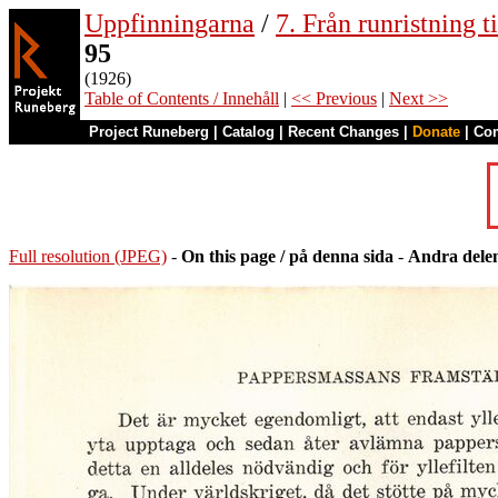
Uppfinningarna
/
7. Från runristning ti
95
(1926)
Table of Contents / Innehåll
|
<< Previous
|
Next >>
Project Runeberg
|
Catalog
|
Recent Changes
|
Donate
|
Co
Full resolution (JPEG)
-
On this page / på denna sida
-
Andra delen