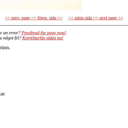
<< prev. page << föreg. sida <<
>> nästa sida >> next page >>
e an error?
Proofread the page now!
du något fel?
Korrekturläs sidan nu!
lästs.
att