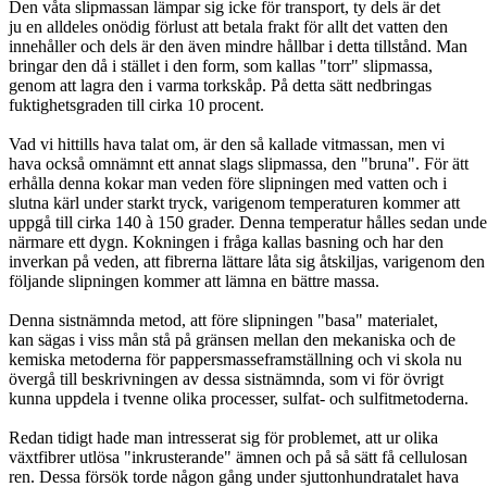
Den våta slipmassan lämpar sig icke för transport, ty dels är det
ju en alldeles onödig förlust att betala frakt för allt det vatten den
innehåller och dels är den även mindre hållbar i detta tillstånd. Man
bringar den då i stället i den form, som kallas "torr" slipmassa,
genom att lagra den i varma torkskåp. På detta sätt nedbringas
fuktighetsgraden till cirka 10 procent.
Vad vi hittills hava talat om, är den så kallade vitmassan, men vi
hava också omnämnt ett annat slags slipmassa, den "bruna". För ätt
erhålla denna kokar man veden före slipningen med vatten och i
slutna kärl under starkt tryck, varigenom temperaturen kommer att
uppgå till cirka 140 à 150 grader. Denna temperatur hålles sedan unde
närmare ett dygn. Kokningen i fråga kallas basning och har den
inverkan på veden, att fibrerna lättare låta sig åtskiljas, varigenom den
följande slipningen kommer att lämna en bättre massa.
Denna sistnämnda metod, att före slipningen "basa" materialet,
kan sägas i viss mån stå på gränsen mellan den mekaniska och de
kemiska metoderna för pappersmasseframställning och vi skola nu
övergå till beskrivningen av dessa sistnämnda, som vi för övrigt
kunna uppdela i tvenne olika processer, sulfat- och sulfitmetoderna.
Redan tidigt hade man intresserat sig för problemet, att ur olika
växtfibrer utlösa "inkrusterande" ämnen och på så sätt få cellulosan
ren. Dessa försök torde någon gång under sjuttonhundratalet hava