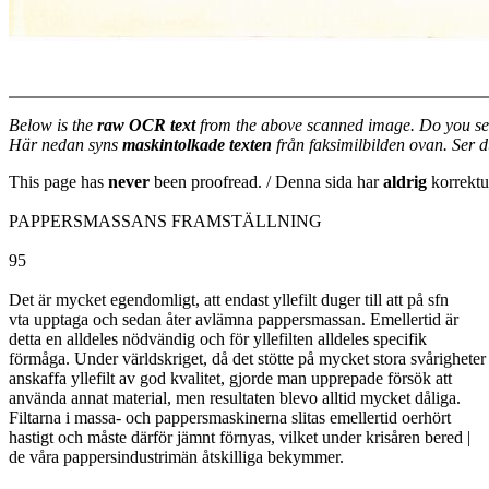
Below is the
raw OCR text
from the above scanned image. Do you se
Här nedan syns
maskintolkade texten
från faksimilbilden ovan. Ser 
This page has
never
been proofread. / Denna sida har
aldrig
korrektur
PAPPERSMASSANS FRAMSTÄLLNING
95
Det är mycket egendomligt, att endast yllefilt duger till att på sfn
vta upptaga och sedan åter avlämna pappersmassan. Emellertid är
detta en alldeles nödvändig och för yllefilten alldeles specifik
förmåga. Under världskriget, då det stötte på mycket stora svårigheter 
anskaffa yllefilt av god kvalitet, gjorde man upprepade försök att
använda annat material, men resultaten blevo alltid mycket dåliga.
Filtarna i massa- och pappersmaskinerna slitas emellertid oerhört
hastigt och måste därför jämnt förnyas, vilket under krisåren bered |
de våra pappersindustrimän åtskilliga bekymmer.