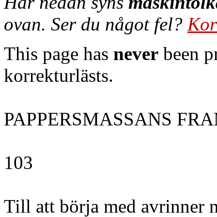
Här nedan syns
maskintolk
ovan. Ser du något fel?
Kor
This page has
never
been pr
korrekturlästs.
PAPPERSMASSANS FR
103
Till att börja med avrinner 