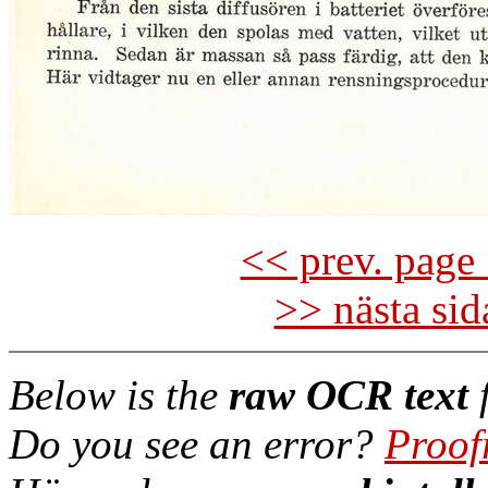
<< prev. page 
>> nästa si
Below is the
raw OCR text
f
Do you see an error?
Proof