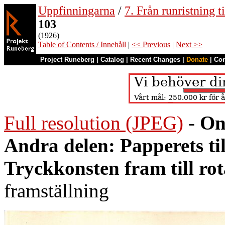
Uppfinningarna
/
7. Från runristning ti
103
(1926)
Table of Contents / Innehåll
|
<< Previous
|
Next >>
Project Runeberg
|
Catalog
|
Recent Changes
|
Donate
|
Co
Full resolution (JPEG)
-
On
Andra delen: Papperets ti
Tryckkonsten fram till ro
framställning