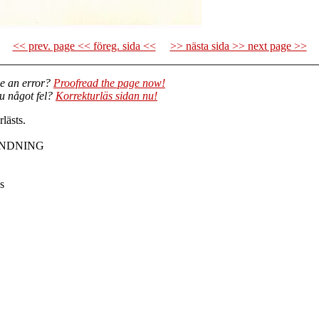
<< prev. page << föreg. sida <<
>> nästa sida >> next page >>
e an error?
Proofread the page now!
du något fel?
Korrekturläs sidan nu!
lästs.
ÄNDNING
s