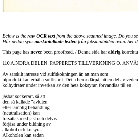
Below is the
raw OCR text
from the above scanned image. Do you se
Här nedan syns
maskintolkade texten
från faksimilbilden ovan. Ser 
This page has
never
been proofread. / Denna sida har
aldrig
korrektur
110 A.NDRA DELEN. PAPPERETS TILLVERKNING O. ANV
Av särskilt intresse vid sulfitkokningen är, att man som
biprodukt kan erhålla sulfitsprit. Detta beror därpå, att en del av veden
kolhydrater under inverkan av den heta koksyran förvandlas till en
jäsbar sockerart, så att
den så kallade "avluten"
efter lämplig behandling
(neutralisation) kan
försättas med jäst och delvis
förjäsa under bildning av
alkohol och kolsyra.
Alkoholen kan sedan