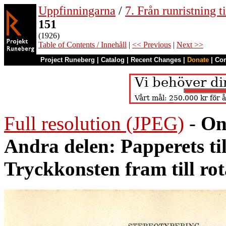
Uppfinningarna
/
7. Från runristning ti
151
(1926)
Table of Contents / Innehåll
|
<< Previous
|
Next >>
Project Runeberg
|
Catalog
|
Recent Changes
|
Donate
|
Co
Full resolution (JPEG)
-
On
Andra delen: Papperets ti
Tryckkonsten fram till ro