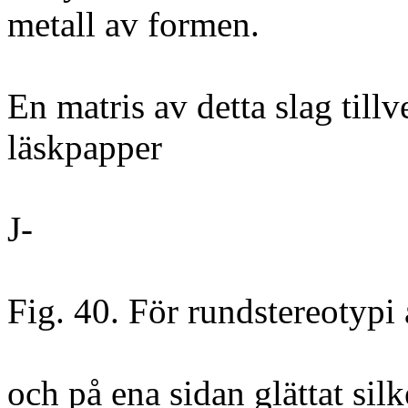
metall av formen.
En matris av detta slag till
läskpapper
J-
Fig. 40. För rundstereotypi 
och på ena sidan glättat sil