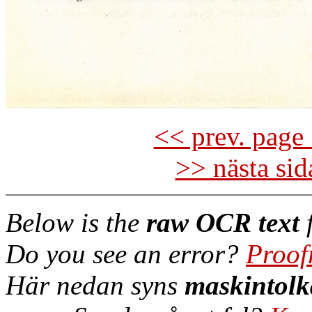
<< prev. page 
>> nästa si
Below is the
raw OCR text
f
Do you see an error?
Proof
Här nedan syns
maskintolk